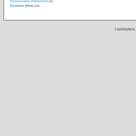
Pterophoridae (Fjädermott)
(44)
Pyralidae (Mott)
(218)
Lepidoptera