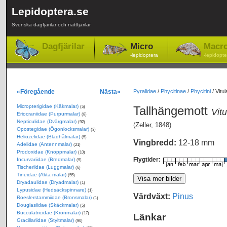
Lepidoptera.se
Svenska dagfjärilar och nattfjärilar
Dagfjärilar
Micro
Macr
-lepidoptera
-lepidopte
«Föregående
Nästa»
Pyralidae
/
Phycitinae
/
Phycitini
/
Vitul
Micropterigidae (Käkmalar)
Tallhängemott
(5)
Vitu
Eriocraniidae (Purpurmalar)
(8)
Nepticulidae (Dvärgmalar)
(92)
(Zeller, 1848)
Opostegidae (Ögonlocksmalar)
(3)
Heliozelidae (Bladhålmalar)
(5)
Vingbredd:
12-18 mm
Adelidae (Antennmalar)
(21)
Prodoxidae (Knoppmalar)
(10)
Flygtider:
Incurvariidae (Bredmalar)
(9)
Tischeriidae (Luggmalar)
(6)
Tineidae (Äkta malar)
(55)
Dryadaulidae (Dryadmalar)
(1)
Lypusidae (Hedsäckspinnare)
(1)
Värdväxt:
Pinus
Roeslerstammiidae (Bronsmalar)
(1)
Douglasiidae (Skäckmalar)
(5)
Bucculatricidae (Kronmalar)
(17)
Länkar
Gracillariidae (Styltmalar)
(90)