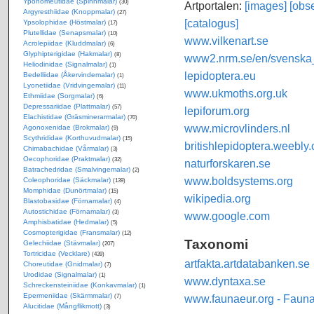
Yponomeutidae (Spinnmalar)
(30)
Artportalen:
[images]
[obse
Argyresthiidae (Knoppmalar)
(27)
[catalogus]
Ypsolophidae (Höstmalar)
(17)
Plutellidae (Senapsmalar)
(10)
www.vilkenart.se
Acrolepiidae (Kluddmalar)
(6)
Glyphipterigidae (Hakmalar)
(8)
www2.nrm.se/en/svenska_f
Heliodinidae (Signalmalar)
(1)
lepidoptera.eu
Bedelliidae (Åkervindemalar)
(1)
Lyonetiidae (Vridvingemalar)
(11)
www.ukmoths.org.uk
Ethmiidae (Sorgmalar)
(6)
Depressariidae (Plattmalar)
(57)
lepiforum.org
Elachistidae (Gräsminerarmalar)
(70)
www.microvlinders.nl
Agonoxenidae (Brokmalar)
(9)
Scythrididae (Korthuvudmalar)
(15)
britishlepidoptera.weebly
Chimabachidae (Vårmalar)
(3)
Oecophoridae (Praktmalar)
(32)
naturforskaren.se
Batrachedridae (Smalvingemalar)
(2)
www.boldsystems.org
Coleophoridae (Säckmalar)
(139)
Momphidae (Dunörtmalar)
(15)
wikipedia.org
Blastobasidae (Förnamalar)
(4)
Autostichidae (Förnamalar)
(3)
www.google.com
Amphisbatidae (Hedmalar)
(5)
Cosmopterigidae (Fransmalar)
(12)
Taxonomi
Gelechiidae (Stävmalar)
(207)
Tortricidae (Vecklare)
(439)
artfakta.artdatabanken.se
Choreutidae (Gnidmalar)
(7)
Urodidae (Signalmalar)
(1)
www.dyntaxa.se
Schreckensteiniidae (Konkavmalar)
(1)
Epermeniidae (Skärmmalar)
www.faunaeur.org - Faun
(7)
Alucitidae (Mångflikmott)
(3)