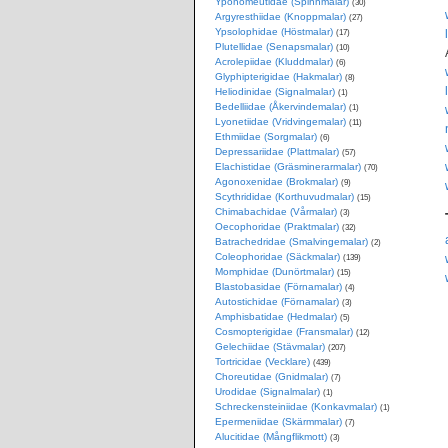
Yponomeutidae (Spinnmalar)
(30)
Argyresthiidae (Knoppmalar)
(27)
Ypsolophidae (Höstmalar)
(17)
Plutellidae (Senapsmalar)
(10)
Acrolepiidae (Kluddmalar)
(6)
Glyphipterigidae (Hakmalar)
(8)
Heliodinidae (Signalmalar)
(1)
Bedelliidae (Åkervindemalar)
(1)
Lyonetiidae (Vridvingemalar)
(11)
Ethmiidae (Sorgmalar)
(6)
Depressariidae (Plattmalar)
(57)
Elachistidae (Gräsminerarmalar)
(70)
Agonoxenidae (Brokmalar)
(9)
Scythrididae (Korthuvudmalar)
(15)
Chimabachidae (Vårmalar)
(3)
Oecophoridae (Praktmalar)
(32)
Batrachedridae (Smalvingemalar)
(2)
Coleophoridae (Säckmalar)
(139)
Momphidae (Dunörtmalar)
(15)
Blastobasidae (Förnamalar)
(4)
Autostichidae (Förnamalar)
(3)
Amphisbatidae (Hedmalar)
(5)
Cosmopterigidae (Fransmalar)
(12)
Gelechiidae (Stävmalar)
(207)
Tortricidae (Vecklare)
(439)
Choreutidae (Gnidmalar)
(7)
Urodidae (Signalmalar)
(1)
Schreckensteiniidae (Konkavmalar)
(1)
Epermeniidae (Skärmmalar)
(7)
Alucitidae (Mångflikmott)
(3)