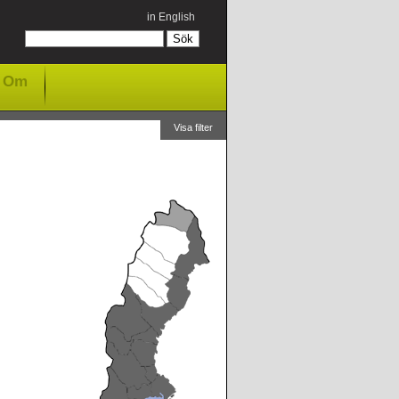
in English
Om
Visa filter