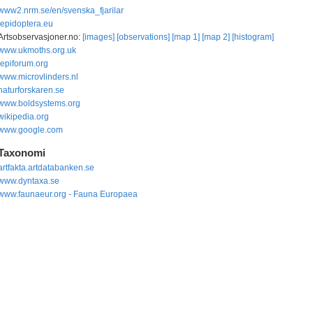
www2.nrm.se/en/svenska_fjarilar
lepidoptera.eu
Artsobservasjoner.no:
[images]
[observations]
[map 1]
[map 2]
[histogram]
www.ukmoths.org.uk
lepiforum.org
www.microvlinders.nl
naturforskaren.se
www.boldsystems.org
wikipedia.org
www.google.com
Taxonomi
artfakta.artdatabanken.se
www.dyntaxa.se
www.faunaeur.org - Fauna Europaea