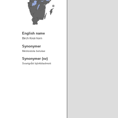
English name
Birch Knot-horn
Synonymer
Metriostola betulae
Synonymer (sv)
Svartgrått björkbladmott