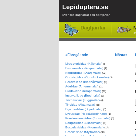
Lepidoptera.se
Svenska dagfjärilar och nattfjärilar
Dagfjärilar
M
-l
«Föregående
Nästa»
Micropterigidae (Käkmalar)
(5)
Eriocraniidae (Purpurmalar)
(8)
Nepticulidae (Dvärgmalar)
(92)
Opostegidae (Ögonlocksmalar)
(3)
Heliozelidae (Bladhålmalar)
(5)
Adelidae (Antennmalar)
(21)
Prodoxidae (Knoppmalar)
(10)
Incurvariidae (Bredmalar)
(9)
Tischeriidae (Luggmalar)
(6)
Tineidae (Äkta malar)
(55)
Dryadaulidae (Dryadmalar)
(1)
Lypusidae (Hedsäckspinnare)
(1)
Roeslerstammiidae (Bronsmalar)
(1)
Douglasiidae (Skäckmalar)
(5)
Bucculatricidae (Kronmalar)
(17)
Gracillariidae (Styltmalar)
(90)