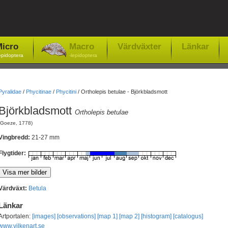
icro
Macro
Värdväxter
Länkar
epidoptera
-lepidoptera
Pyralidae
/
Phycitinae
/
Phycitini
/
Ortholepis betulae - Björkbladsmott
Björkbladsmott
Ortholepis betulae
(Goeze, 1778)
Vingbredd:
21-27 mm
Flygtider:
Värdväxt:
Betula
Länkar
Artportalen:
[images]
[observations]
[map 1]
[map 2]
[histogram]
[catalogus]
www.vilkenart.se