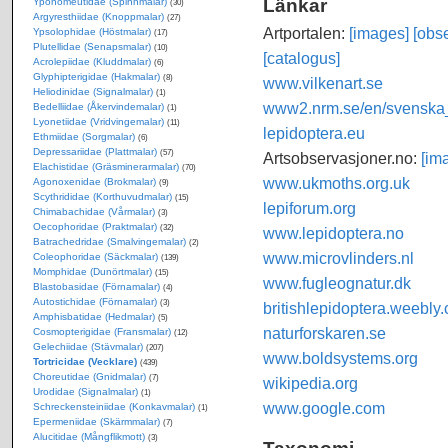
Länkar
Yponomeutidae (Spinnmalar)
(30)
Argyresthiidae (Knoppmalar)
(27)
Artportalen:
[images]
[obse
Ypsolophidae (Höstmalar)
(17)
Plutellidae (Senapsmalar)
(10)
[catalogus]
Acrolepiidae (Kluddmalar)
(6)
Glyphipterigidae (Hakmalar)
(8)
www.vilkenart.se
Heliodinidae (Signalmalar)
(1)
www2.nrm.se/en/svenska_f
Bedelliidae (Åkervindemalar)
(1)
Lyonetiidae (Vridvingemalar)
(11)
lepidoptera.eu
Ethmiidae (Sorgmalar)
(6)
Depressariidae (Plattmalar)
(57)
Artsobservasjoner.no:
[im
Elachistidae (Gräsminerarmalar)
(70)
www.ukmoths.org.uk
Agonoxenidae (Brokmalar)
(9)
Scythrididae (Korthuvudmalar)
(15)
lepiforum.org
Chimabachidae (Vårmalar)
(3)
Oecophoridae (Praktmalar)
(32)
www.lepidoptera.no
Batrachedridae (Smalvingemalar)
(2)
www.microvlinders.nl
Coleophoridae (Säckmalar)
(139)
Momphidae (Dunörtmalar)
(15)
www.fugleognatur.dk
Blastobasidae (Förnamalar)
(4)
Autostichidae (Förnamalar)
(3)
britishlepidoptera.weebly
Amphisbatidae (Hedmalar)
(5)
naturforskaren.se
Cosmopterigidae (Fransmalar)
(12)
Gelechiidae (Stävmalar)
(207)
www.boldsystems.org
Tortricidae (Vecklare)
(439)
Choreutidae (Gnidmalar)
(7)
wikipedia.org
Urodidae (Signalmalar)
(1)
www.google.com
Schreckensteiniidae (Konkavmalar)
(1)
Epermeniidae (Skärmmalar)
(7)
Alucitidae (Mångflikmott)
(3)
Taxonomi