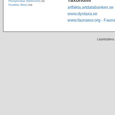
Pterophoridae (Fjädermott)
(44)
Pyralidae (Mott)
(218)
artfakta.artdatabanken.se
www.dyntaxa.se
www.faunaeur.org - Faun
Lepidoptera