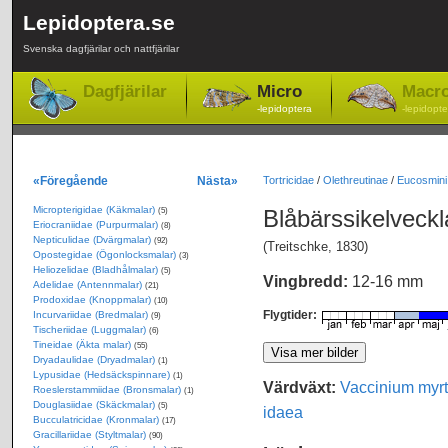
Lepidoptera.se
Svenska dagfjärilar och nattfjärilar
Dagfjärilar
Micro
Macr
-lepidoptera
-lepidopte
«Föregående
Nästa»
Tortricidae
/
Olethreutinae
/
Eucosmini
Micropterigidae (Käkmalar)
Blåbärssikelveck
(5)
Eriocraniidae (Purpurmalar)
(8)
Nepticulidae (Dvärgmalar)
(92)
(Treitschke, 1830)
Opostegidae (Ögonlocksmalar)
(3)
Heliozelidae (Bladhålmalar)
(5)
Vingbredd:
12-16 mm
Adelidae (Antennmalar)
(21)
Prodoxidae (Knoppmalar)
(10)
Flygtider:
Incurvariidae (Bredmalar)
(9)
Tischeriidae (Luggmalar)
(6)
Tineidae (Äkta malar)
(55)
Dryadaulidae (Dryadmalar)
(1)
Lypusidae (Hedsäckspinnare)
(1)
Värdväxt:
Vaccinium myrti
Roeslerstammiidae (Bronsmalar)
(1)
Douglasiidae (Skäckmalar)
(5)
idaea
Bucculatricidae (Kronmalar)
(17)
Gracillariidae (Styltmalar)
(90)