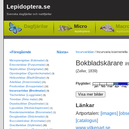
Lepidoptera.se
Svenska dagfjärilar och nattfjärilar
Dagfjärilar
Micro
Macr
-lepidoptera
-lepidopte
«Föregående
Nästa»
Incurvariidae
/
Incurvaria koerneriella
Micropterigidae (Käkmalar)
Bokbladskärare
(5)
I
Eriocraniidae (Purpurmalar)
(8)
Nepticulidae (Dvärgmalar)
(92)
(Zeller, 1839)
Opostegidae (Ögonlocksmalar)
(3)
Heliozelidae (Bladhålmalar)
(5)
Adelidae (Antennmalar)
(21)
Flygtider:
Prodoxidae (Knoppmalar)
(10)
Incurvariidae (Bredmalar)
(9)
Tischeriidae (Luggmalar)
(6)
Tineidae (Äkta malar)
(55)
Dryadaulidae (Dryadmalar)
Länkar
(1)
Lypusidae (Hedsäckspinnare)
(1)
Roeslerstammiidae (Bronsmalar)
Artportalen:
[images]
[obse
(1)
Douglasiidae (Skäckmalar)
(5)
[catalogus]
Bucculatricidae (Kronmalar)
(17)
Gracillariidae (Styltmalar)
(90)
www.vilkenart.se