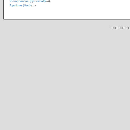
Pterophoridae (Fjädermott)
(44)
Pyralidae (Mott)
(218)
Lepidoptera