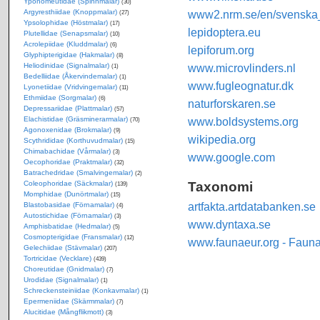
Yponomeutidae (Spinnmalar)
(30)
Argyresthiidae (Knoppmalar)
www2.nrm.se/en/svenska_f
(27)
Ypsolophidae (Höstmalar)
(17)
lepidoptera.eu
Plutellidae (Senapsmalar)
(10)
Acrolepiidae (Kluddmalar)
(6)
lepiforum.org
Glyphipterigidae (Hakmalar)
(8)
Heliodinidae (Signalmalar)
www.microvlinders.nl
(1)
Bedelliidae (Åkervindemalar)
(1)
www.fugleognatur.dk
Lyonetiidae (Vridvingemalar)
(11)
Ethmiidae (Sorgmalar)
(6)
naturforskaren.se
Depressariidae (Plattmalar)
(57)
Elachistidae (Gräsminerarmalar)
www.boldsystems.org
(70)
Agonoxenidae (Brokmalar)
(9)
wikipedia.org
Scythrididae (Korthuvudmalar)
(15)
Chimabachidae (Vårmalar)
(3)
www.google.com
Oecophoridae (Praktmalar)
(32)
Batrachedridae (Smalvingemalar)
(2)
Taxonomi
Coleophoridae (Säckmalar)
(139)
Momphidae (Dunörtmalar)
(15)
artfakta.artdatabanken.se
Blastobasidae (Förnamalar)
(4)
Autostichidae (Förnamalar)
(3)
www.dyntaxa.se
Amphisbatidae (Hedmalar)
(5)
Cosmopterigidae (Fransmalar)
(12)
www.faunaeur.org - Faun
Gelechiidae (Stävmalar)
(207)
Tortricidae (Vecklare)
(439)
Choreutidae (Gnidmalar)
(7)
Urodidae (Signalmalar)
(1)
Schreckensteiniidae (Konkavmalar)
(1)
Epermeniidae (Skärmmalar)
(7)
Alucitidae (Mångflikmott)
(3)