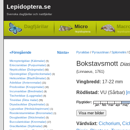
Lepidoptera.se
Svenska dagfjärilar och nattfjärilar
Dagfjärilar
Micro
Macr
-lepidoptera
-lepidopte
«Föregående
Nästa»
Pyralidae
/
Pyraustinae
/
Spilomelini
/
D
Micropterigidae (Käkmalar)
Bokstavsmott
(5)
Dias
Eriocraniidae (Purpurmalar)
(8)
Nepticulidae (Dvärgmalar)
(92)
(Linnaeus, 1761)
Opostegidae (Ögonlocksmalar)
(3)
Heliozelidae (Bladhålmalar)
(5)
Vingbredd:
17-22 mm
Adelidae (Antennmalar)
(21)
Prodoxidae (Knoppmalar)
(10)
Incurvariidae (Bredmalar)
Rödlistad:
VU (Sårbar)
[m
(9)
Tischeriidae (Luggmalar)
(6)
Tineidae (Äkta malar)
(55)
Flygtider:
Dryadaulidae (Dryadmalar)
(1)
Lypusidae (Hedsäckspinnare)
(1)
Roeslerstammiidae (Bronsmalar)
(1)
Douglasiidae (Skäckmalar)
(5)
Bucculatricidae (Kronmalar)
Värdväxt:
Cichorium
,
Cic
(17)
Gracillariidae (Styltmalar)
(90)