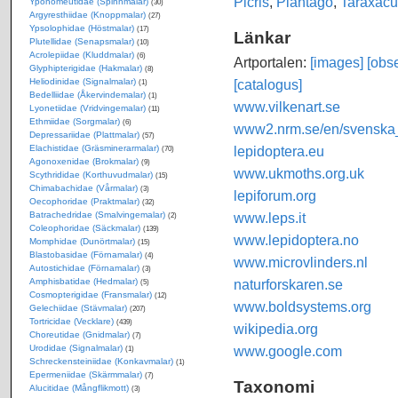
Picris
,
Plantago
,
Taraxac
Yponomeutidae (Spinnmalar)
(30)
Argyresthiidae (Knoppmalar)
(27)
Ypsolophidae (Höstmalar)
(17)
Länkar
Plutellidae (Senapsmalar)
(10)
Acrolepiidae (Kluddmalar)
(6)
Artportalen:
[images]
[obse
Glyphipterigidae (Hakmalar)
(8)
[catalogus]
Heliodinidae (Signalmalar)
(1)
Bedelliidae (Åkervindemalar)
(1)
www.vilkenart.se
Lyonetiidae (Vridvingemalar)
(11)
Ethmiidae (Sorgmalar)
(6)
www2.nrm.se/en/svenska_f
Depressariidae (Plattmalar)
(57)
lepidoptera.eu
Elachistidae (Gräsminerarmalar)
(70)
Agonoxenidae (Brokmalar)
(9)
www.ukmoths.org.uk
Scythrididae (Korthuvudmalar)
(15)
Chimabachidae (Vårmalar)
(3)
lepiforum.org
Oecophoridae (Praktmalar)
(32)
www.leps.it
Batrachedridae (Smalvingemalar)
(2)
Coleophoridae (Säckmalar)
(139)
www.lepidoptera.no
Momphidae (Dunörtmalar)
(15)
Blastobasidae (Förnamalar)
(4)
www.microvlinders.nl
Autostichidae (Förnamalar)
(3)
naturforskaren.se
Amphisbatidae (Hedmalar)
(5)
Cosmopterigidae (Fransmalar)
(12)
www.boldsystems.org
Gelechiidae (Stävmalar)
(207)
Tortricidae (Vecklare)
(439)
wikipedia.org
Choreutidae (Gnidmalar)
(7)
www.google.com
Urodidae (Signalmalar)
(1)
Schreckensteiniidae (Konkavmalar)
(1)
Epermeniidae (Skärmmalar)
(7)
Taxonomi
Alucitidae (Mångflikmott)
(3)