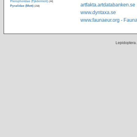
Pterophoridae (Fjädermott)
(44)
artfakta.artdatabanken.se
Pyralidae (Mott)
(218)
www.dyntaxa.se
www.faunaeur.org - Faun
Lepidoptera