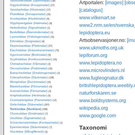
Yponomeutidae (Spinnmalar)
(30)
Artportalen:
[images]
[obse
Argyresthiidae (Knoppmalar)
(27)
[catalogus]
Ypsolophidae (Höstmalar)
(17)
Plutellidae (Senapsmalar)
(10)
www.vilkenart.se
Acrolepiidae (Kluddmalar)
(6)
Glyphipterigidae (Hakmalar)
(8)
www2.nrm.se/en/svenska_f
Heliodinidae (Signalmalar)
(1)
lepidoptera.eu
Bedelliidae (Åkervindemalar)
(1)
Lyonetiidae (Vridvingemalar)
(11)
Artsobservasjoner.no:
[im
Ethmiidae (Sorgmalar)
(6)
Depressariidae (Plattmalar)
(57)
www.ukmoths.org.uk
Elachistidae (Gräsminerarmalar)
(70)
lepiforum.org
Agonoxenidae (Brokmalar)
(9)
Scythrididae (Korthuvudmalar)
(15)
www.lepidoptera.no
Chimabachidae (Vårmalar)
(3)
Oecophoridae (Praktmalar)
(32)
www.microvlinders.nl
Batrachedridae (Smalvingemalar)
(2)
www.fugleognatur.dk
Coleophoridae (Säckmalar)
(139)
Momphidae (Dunörtmalar)
(15)
britishlepidoptera.weebly
Blastobasidae (Förnamalar)
(4)
Autostichidae (Förnamalar)
(3)
naturforskaren.se
Amphisbatidae (Hedmalar)
(5)
www.boldsystems.org
Cosmopterigidae (Fransmalar)
(12)
Gelechiidae (Stävmalar)
(207)
wikipedia.org
Tortricidae (Vecklare)
(439)
Choreutidae (Gnidmalar)
(7)
www.google.com
Urodidae (Signalmalar)
(1)
Schreckensteiniidae (Konkavmalar)
(1)
Taxonomi
Epermeniidae (Skärmmalar)
(7)
Alucitidae (Mångflikmott)
(3)