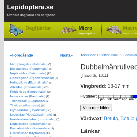
Lepidoptera.se
Svenska dagfjärilar och nattfjärilar
Dagfjärilar
Micro
Macr
-lepidoptera
-lepidopte
«Föregående
Nästa»
Tortricidae
/
Olethreutinae
/
Eucosmini
Micropterigidae (Käkmalar)
Dubbelmånrullve
(5)
Eriocraniidae (Purpurmalar)
(8)
Nepticulidae (Dvärgmalar)
(92)
(Haworth, 1811)
Opostegidae (Ögonlocksmalar)
(3)
Heliozelidae (Bladhålmalar)
(5)
Vingbredd:
13-17 mm
Adelidae (Antennmalar)
(21)
Prodoxidae (Knoppmalar)
(10)
Flygtider:
Incurvariidae (Bredmalar)
(9)
Tischeriidae (Luggmalar)
(6)
Tineidae (Äkta malar)
(55)
Dryadaulidae (Dryadmalar)
(1)
Lypusidae (Hedsäckspinnare)
(1)
Värdväxt:
Betula
,
Betula 
Roeslerstammiidae (Bronsmalar)
(1)
Douglasiidae (Skäckmalar)
(5)
Bucculatricidae (Kronmalar)
(17)
Länkar
Gracillariidae (Styltmalar)
(90)