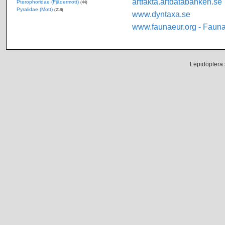
artfakta.artdatabanken.se
Pterophoridae (Fjädermott)
(44)
Pyralidae (Mott)
(218)
www.dyntaxa.se
www.faunaeur.org - Faun
Lepidoptera