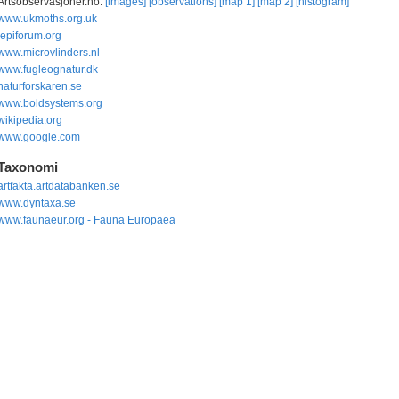
Artsobservasjoner.no:
[images]
[observations]
[map 1]
[map 2]
[histogram]
www.ukmoths.org.uk
lepiforum.org
www.microvlinders.nl
www.fugleognatur.dk
naturforskaren.se
www.boldsystems.org
wikipedia.org
www.google.com
Taxonomi
artfakta.artdatabanken.se
www.dyntaxa.se
www.faunaeur.org - Fauna Europaea