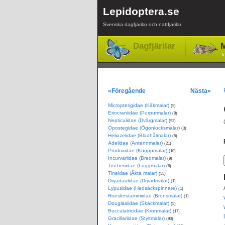
Lepidoptera.se
Svenska dagfjärilar och nattfjärilar
Dagfjärilar
M
-l
«Föregående
Nästa»
Micropterigidae (Käkmalar)
(5)
Eriocraniidae (Purpurmalar)
(8)
Nepticulidae (Dvärgmalar)
(92)
Opostegidae (Ögonlocksmalar)
(3)
Heliozelidae (Bladhålmalar)
(5)
Adelidae (Antennmalar)
(21)
Prodoxidae (Knoppmalar)
(10)
Incurvariidae (Bredmalar)
(9)
Tischeriidae (Luggmalar)
(6)
Tineidae (Äkta malar)
(55)
Dryadaulidae (Dryadmalar)
(1)
Lypusidae (Hedsäckspinnare)
(1)
Roeslerstammiidae (Bronsmalar)
(1)
Douglasiidae (Skäckmalar)
(5)
Bucculatricidae (Kronmalar)
(17)
Gracillariidae (Styltmalar)
(90)