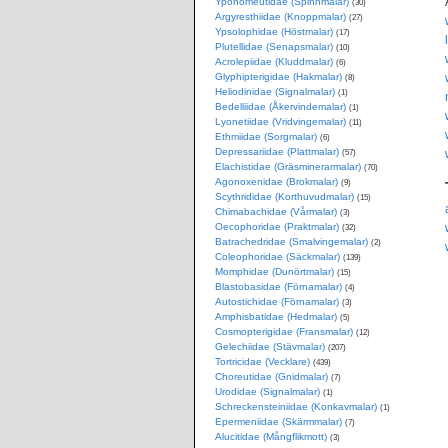
Yponomeutidae (Spinnmalar)
(30)
Argyresthiidae (Knoppmalar)
(27)
Ypsolophidae (Höstmalar)
(17)
Plutellidae (Senapsmalar)
(10)
Acrolepiidae (Kluddmalar)
(6)
Glyphipterigidae (Hakmalar)
(8)
Heliodinidae (Signalmalar)
(1)
Bedelliidae (Åkervindemalar)
(1)
Lyonetiidae (Vridvingemalar)
(11)
Ethmiidae (Sorgmalar)
(6)
Depressariidae (Plattmalar)
(57)
Elachistidae (Gräsminerarmalar)
(70)
Agonoxenidae (Brokmalar)
(9)
Scythrididae (Korthuvudmalar)
(15)
Chimabachidae (Vårmalar)
(3)
Oecophoridae (Praktmalar)
(32)
Batrachedridae (Smalvingemalar)
(2)
Coleophoridae (Säckmalar)
(139)
Momphidae (Dunörtmalar)
(15)
Blastobasidae (Förnamalar)
(4)
Autostichidae (Förnamalar)
(3)
Amphisbatidae (Hedmalar)
(5)
Cosmopterigidae (Fransmalar)
(12)
Gelechiidae (Stävmalar)
(207)
Tortricidae (Vecklare)
(439)
Choreutidae (Gnidmalar)
(7)
Urodidae (Signalmalar)
(1)
Schreckensteiniidae (Konkavmalar)
(1)
Epermeniidae (Skärmmalar)
(7)
Alucitidae (Mångflikmott)
(3)