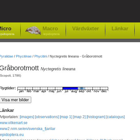
icro
Macro
Värdväxter
Länkar
epidoptera
-lepidoptera
Pyralidae
/
Phycitinae
/
Phycitini
/
Nyctegretis lineana - Gråborotmott
Gråborotmott
Nyctegretis lineana
(Scopoli, 1786)
Flygtider:
Länkar
Artportalen:
[images]
[observations]
[map 1]
[map 2]
[histogram]
[catalogus]
www.vilkenart.se
www2.nrm.se/en/svenska_fjarilar
lepidoptera.eu