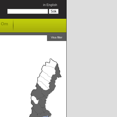
in English
Om
Visa filter