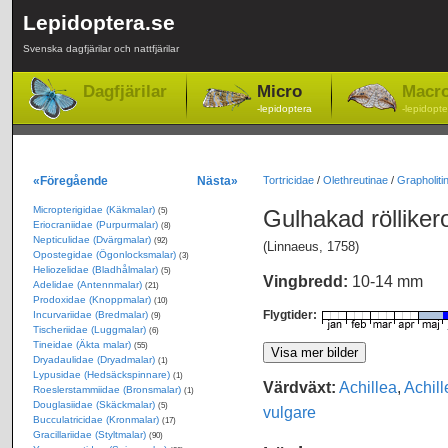
Lepidoptera.se
Svenska dagfjärilar och nattfjärilar
Dagfjärilar
Micro
Macr
-lepidoptera
-lepidopte
«Föregående
Nästa»
Tortricidae
/
Olethreutinae
/
Grapholitin
Micropterigidae (Käkmalar)
Gulhakad rölliker
(5)
Eriocraniidae (Purpurmalar)
(8)
Nepticulidae (Dvärgmalar)
(92)
(Linnaeus, 1758)
Opostegidae (Ögonlocksmalar)
(3)
Heliozelidae (Bladhålmalar)
(5)
Vingbredd:
10-14 mm
Adelidae (Antennmalar)
(21)
Prodoxidae (Knoppmalar)
(10)
Flygtider:
Incurvariidae (Bredmalar)
(9)
Tischeriidae (Luggmalar)
(6)
Tineidae (Äkta malar)
(55)
Dryadaulidae (Dryadmalar)
(1)
Lypusidae (Hedsäckspinnare)
(1)
Värdväxt:
Achillea
,
Achill
Roeslerstammiidae (Bronsmalar)
(1)
Douglasiidae (Skäckmalar)
(5)
vulgare
Bucculatricidae (Kronmalar)
(17)
Gracillariidae (Styltmalar)
(90)