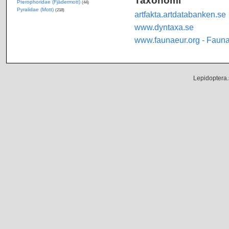
Pterophoridae (Fjädermott)
(44)
Pyralidae (Mott)
(218)
artfakta.artdatabanken.se
www.dyntaxa.se
www.faunaeur.org - Faun
Lepidoptera