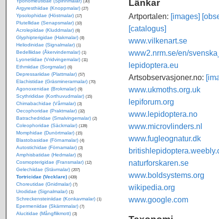
Länkar
Yponomeutidae (Spinnmalar)
(30)
Argyresthiidae (Knoppmalar)
(27)
Artportalen:
[images]
[obse
Ypsolophidae (Höstmalar)
(17)
Plutellidae (Senapsmalar)
(10)
[catalogus]
Acrolepiidae (Kluddmalar)
(6)
Glyphipterigidae (Hakmalar)
(8)
www.vilkenart.se
Heliodinidae (Signalmalar)
(1)
www2.nrm.se/en/svenska_f
Bedelliidae (Åkervindemalar)
(1)
Lyonetiidae (Vridvingemalar)
(11)
lepidoptera.eu
Ethmiidae (Sorgmalar)
(6)
Depressariidae (Plattmalar)
(57)
Artsobservasjoner.no:
[im
Elachistidae (Gräsminerarmalar)
(70)
www.ukmoths.org.uk
Agonoxenidae (Brokmalar)
(9)
Scythrididae (Korthuvudmalar)
(15)
lepiforum.org
Chimabachidae (Vårmalar)
(3)
Oecophoridae (Praktmalar)
(32)
www.lepidoptera.no
Batrachedridae (Smalvingemalar)
(2)
www.microvlinders.nl
Coleophoridae (Säckmalar)
(139)
Momphidae (Dunörtmalar)
(15)
www.fugleognatur.dk
Blastobasidae (Förnamalar)
(4)
Autostichidae (Förnamalar)
(3)
britishlepidoptera.weebly
Amphisbatidae (Hedmalar)
(5)
naturforskaren.se
Cosmopterigidae (Fransmalar)
(12)
Gelechiidae (Stävmalar)
(207)
www.boldsystems.org
Tortricidae (Vecklare)
(439)
Choreutidae (Gnidmalar)
(7)
wikipedia.org
Urodidae (Signalmalar)
(1)
www.google.com
Schreckensteiniidae (Konkavmalar)
(1)
Epermeniidae (Skärmmalar)
(7)
Alucitidae (Mångflikmott)
(3)
Taxonomi