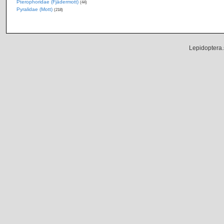
Pterophoridae (Fjädermott)
(44)
Pyralidae (Mott)
(218)
Lepidoptera