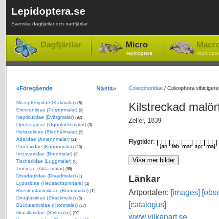
Lepidoptera.se
Svenska dagfjärilar och nattfjärilar
Dagfjärilar
Micro
Macr
-lepidoptera
-lepidopte
«Föregående
Nästa»
Coleophoridae
/
Coleophora vibicigere
Micropterigidae (Käkmalar)
Kilstreckad malö
(5)
Eriocraniidae (Purpurmalar)
(8)
Nepticulidae (Dvärgmalar)
(92)
Zeller, 1839
Opostegidae (Ögonlocksmalar)
(3)
Heliozelidae (Bladhålmalar)
(5)
Adelidae (Antennmalar)
(21)
Flygtider:
Prodoxidae (Knoppmalar)
(10)
Incurvariidae (Bredmalar)
(9)
Tischeriidae (Luggmalar)
(6)
Tineidae (Äkta malar)
(55)
Dryadaulidae (Dryadmalar)
Länkar
(1)
Lypusidae (Hedsäckspinnare)
(1)
Roeslerstammiidae (Bronsmalar)
Artportalen:
[images]
[obse
(1)
Douglasiidae (Skäckmalar)
(5)
[catalogus]
Bucculatricidae (Kronmalar)
(17)
Gracillariidae (Styltmalar)
(90)
www.vilkenart.se