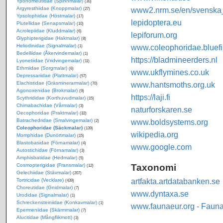
Yponomeutidae (Spinnmalar)
(30)
Argyresthiidae (Knoppmalar)
www2.nrm.se/en/svenska_f
(27)
Ypsolophidae (Höstmalar)
(17)
lepidoptera.eu
Plutellidae (Senapsmalar)
(10)
Acrolepiidae (Kluddmalar)
(6)
lepiforum.org
Glyphipterigidae (Hakmalar)
(8)
Heliodinidae (Signalmalar)
www.coleophoridae.bluefi
(1)
Bedelliidae (Åkervindemalar)
(1)
https://bladmineerders.nl
Lyonetiidae (Vridvingemalar)
(11)
Ethmiidae (Sorgmalar)
(6)
www.ukflymines.co.uk
Depressariidae (Plattmalar)
(57)
Elachistidae (Gräsminerarmalar)
www.hantsmoths.org.uk
(70)
Agonoxenidae (Brokmalar)
(9)
https://laji.fi
Scythrididae (Korthuvudmalar)
(15)
Chimabachidae (Vårmalar)
(3)
naturforskaren.se
Oecophoridae (Praktmalar)
(32)
Batrachedridae (Smalvingemalar)
www.boldsystems.org
(2)
Coleophoridae (Säckmalar)
(139)
wikipedia.org
Momphidae (Dunörtmalar)
(15)
Blastobasidae (Förnamalar)
(4)
www.google.com
Autostichidae (Förnamalar)
(3)
Amphisbatidae (Hedmalar)
(5)
Taxonomi
Cosmopterigidae (Fransmalar)
(12)
Gelechiidae (Stävmalar)
(207)
artfakta.artdatabanken.se
Tortricidae (Vecklare)
(439)
Choreutidae (Gnidmalar)
(7)
www.dyntaxa.se
Urodidae (Signalmalar)
(1)
Schreckensteiniidae (Konkavmalar)
(1)
www.faunaeur.org - Faun
Epermeniidae (Skärmmalar)
(7)
Alucitidae (Mångflikmott)
(3)