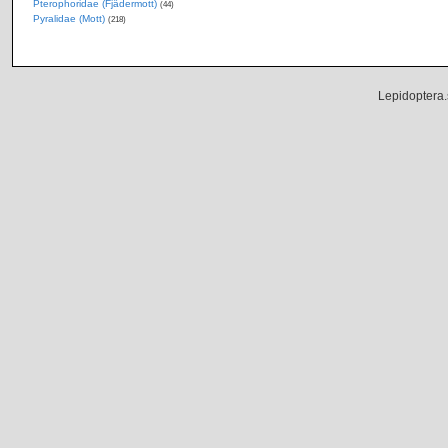
Pterophoridae (Fjädermott)
(44)
Pyralidae (Mott)
(218)
Lepidoptera