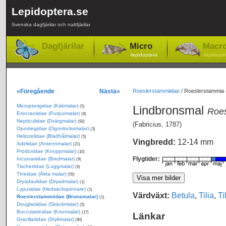
Lepidoptera.se
Svenska dagfjärilar och nattfjärilar
Dagfjärilar
Micro
Macr
-lepidoptera
-lepidopte
«Föregående
Nästa»
Roeslerstammiidae
/
Roeslerstammia e
Micropterigidae (Käkmalar)
Lindbronsmal
(5)
Roes
Eriocraniidae (Purpurmalar)
(8)
Nepticulidae (Dvärgmalar)
(92)
(Fabricius, 1787)
Opostegidae (Ögonlocksmalar)
(3)
Heliozelidae (Bladhålmalar)
(5)
Vingbredd:
12-14 mm
Adelidae (Antennmalar)
(21)
Prodoxidae (Knoppmalar)
(10)
Flygtider:
Incurvariidae (Bredmalar)
(9)
Tischeriidae (Luggmalar)
(6)
Tineidae (Äkta malar)
(55)
Dryadaulidae (Dryadmalar)
(1)
Lypusidae (Hedsäckspinnare)
(1)
Värdväxt:
Betula
,
Tilia
,
Ti
Roeslerstammiidae (Bronsmalar)
(1)
Douglasiidae (Skäckmalar)
(5)
Bucculatricidae (Kronmalar)
(17)
Länkar
Gracillariidae (Styltmalar)
(90)