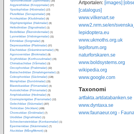
Yponomeutidae (Spinnmalar)
(30)
Artportalen:
[images]
[obse
Argyresthiidae (Knoppmalar)
(27)
[catalogus]
Ypsolophidae (Höstmalar)
(17)
Plutellidae (Senapsmalar)
(10)
www.vilkenart.se
Acrolepiidae (Kluddmalar)
(6)
Glyphipterigidae (Hakmalar)
(8)
www2.nrm.se/en/svenska_f
Heliodinidae (Signalmalar)
(1)
lepidoptera.eu
Bedelliidae (Åkervindemalar)
(1)
Lyonetiidae (Vridvingemalar)
(11)
www.ukmoths.org.uk
Ethmiidae (Sorgmalar)
(6)
Depressariidae (Plattmalar)
(57)
lepiforum.org
Elachistidae (Gräsminerarmalar)
(70)
naturforskaren.se
Agonoxenidae (Brokmalar)
(9)
Scythrididae (Korthuvudmalar)
(15)
www.boldsystems.org
Chimabachidae (Vårmalar)
(3)
Oecophoridae (Praktmalar)
(32)
wikipedia.org
Batrachedridae (Smalvingemalar)
(2)
www.google.com
Coleophoridae (Säckmalar)
(139)
Momphidae (Dunörtmalar)
(15)
Blastobasidae (Förnamalar)
(4)
Taxonomi
Autostichidae (Förnamalar)
(3)
Amphisbatidae (Hedmalar)
(5)
artfakta.artdatabanken.se
Cosmopterigidae (Fransmalar)
(12)
Gelechiidae (Stävmalar)
www.dyntaxa.se
(207)
Tortricidae (Vecklare)
(439)
www.faunaeur.org - Faun
Choreutidae (Gnidmalar)
(7)
Urodidae (Signalmalar)
(1)
Schreckensteiniidae (Konkavmalar)
(1)
Epermeniidae (Skärmmalar)
(7)
Alucitidae (Mångflikmott)
(3)