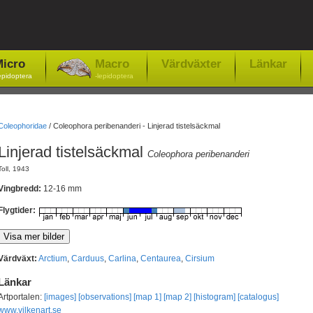
icro
Macro
Värdväxter
Länkar
epidoptera
-lepidoptera
Coleophoridae
/
Coleophora peribenanderi - Linjerad tistelsäckmal
Linjerad tistelsäckmal
Coleophora peribenanderi
Toll, 1943
Vingbredd:
12-16 mm
Flygtider:
Värdväxt:
Arctium
,
Carduus
,
Carlina
,
Centaurea
,
Cirsium
Länkar
Artportalen:
[images]
[observations]
[map 1]
[map 2]
[histogram]
[catalogus]
www.vilkenart.se