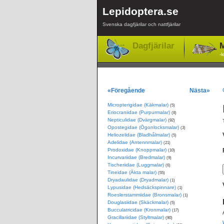
Lepidoptera.se
Svenska dagfjärilar och nattfjärilar
Dagfjärilar
M
-l
«Föregående
Nästa»
Micropterigidae (Käkmalar)
(5)
Eriocraniidae (Purpurmalar)
(8)
Nepticulidae (Dvärgmalar)
(92)
Opostegidae (Ögonlocksmalar)
(3)
Heliozelidae (Bladhålmalar)
(5)
Adelidae (Antennmalar)
(21)
Prodoxidae (Knoppmalar)
(10)
Incurvariidae (Bredmalar)
(9)
Tischeriidae (Luggmalar)
(6)
Tineidae (Äkta malar)
(55)
Dryadaulidae (Dryadmalar)
(1)
Lypusidae (Hedsäckspinnare)
(1)
Roeslerstammiidae (Bronsmalar)
(1)
Douglasiidae (Skäckmalar)
(5)
Bucculatricidae (Kronmalar)
(17)
Gracillariidae (Styltmalar)
(90)