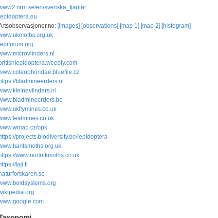
www2.nrm.se/en/svenska_fjarilar
lepidoptera.eu
Artsobservasjoner.no:
[images]
[observations]
[map 1]
[map 2]
[histogram]
www.ukmoths.org.uk
lepiforum.org
www.microvlinders.nl
britishlepidoptera.weebly.com
www.coleophoridae.bluefile.cz
https://bladmineerders.nl
www.kleinevlinders.nl
www.bladmineerders.be
www.ukflymines.co.uk
www.leafmines.co.uk
www.wmap.cz/opk
https://projects.biodiversity.be/lepidoptera
www.hantsmoths.org.uk
https://www.norfolkmoths.co.uk
https://laji.fi
naturforskaren.se
www.boldsystems.org
wikipedia.org
www.google.com
Taxonomi