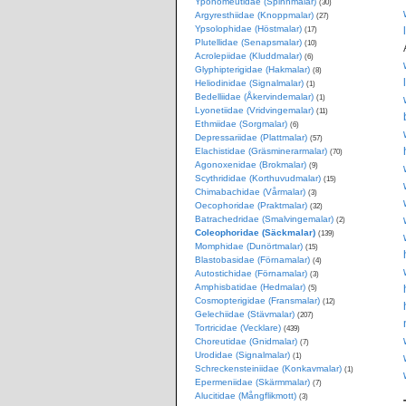
Yponomeutidae (Spinnmalar)
(30)
Argyresthiidae (Knoppmalar)
(27)
Ypsolophidae (Höstmalar)
(17)
Plutellidae (Senapsmalar)
(10)
Acrolepiidae (Kluddmalar)
(6)
Glyphipterigidae (Hakmalar)
(8)
Heliodinidae (Signalmalar)
(1)
Bedelliidae (Åkervindemalar)
(1)
Lyonetiidae (Vridvingemalar)
(11)
Ethmiidae (Sorgmalar)
(6)
Depressariidae (Plattmalar)
(57)
Elachistidae (Gräsminerarmalar)
(70)
Agonoxenidae (Brokmalar)
(9)
Scythrididae (Korthuvudmalar)
(15)
Chimabachidae (Vårmalar)
(3)
Oecophoridae (Praktmalar)
(32)
Batrachedridae (Smalvingemalar)
(2)
Coleophoridae (Säckmalar)
(139)
Momphidae (Dunörtmalar)
(15)
Blastobasidae (Förnamalar)
(4)
Autostichidae (Förnamalar)
(3)
Amphisbatidae (Hedmalar)
(5)
Cosmopterigidae (Fransmalar)
(12)
Gelechiidae (Stävmalar)
(207)
Tortricidae (Vecklare)
(439)
Choreutidae (Gnidmalar)
(7)
Urodidae (Signalmalar)
(1)
Schreckensteiniidae (Konkavmalar)
(1)
Epermeniidae (Skärmmalar)
(7)
Alucitidae (Mångflikmott)
(3)