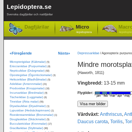
Lepidoptera.se
Svenska dagfjärilar och nattfjärilar
Dagfjärilar
Micro
Macr
-lepidoptera
-lepidopte
«Föregående
Nästa»
Depressariidae
/
Agonopterix purpurea
Micropterigidae (Käkmalar)
Mindre morotspla
(5)
Eriocraniidae (Purpurmalar)
(8)
Nepticulidae (Dvärgmalar)
(92)
(Haworth, 1811)
Opostegidae (Ögonlocksmalar)
(3)
Heliozelidae (Bladhålmalar)
(5)
Vingbredd:
13-15 mm
Adelidae (Antennmalar)
(21)
Prodoxidae (Knoppmalar)
(10)
Flygtider:
Incurvariidae (Bredmalar)
(9)
Tischeriidae (Luggmalar)
(6)
Tineidae (Äkta malar)
(55)
Dryadaulidae (Dryadmalar)
(1)
Lypusidae (Hedsäckspinnare)
(1)
Värdväxt:
Anthriscus
,
Ant
Roeslerstammiidae (Bronsmalar)
(1)
Douglasiidae (Skäckmalar)
(5)
Daucus carota
,
Torilis
,
Tor
Bucculatricidae (Kronmalar)
(17)
Gracillariidae (Styltmalar)
(90)