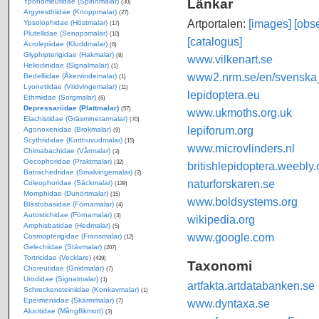
Länkar
Yponomeutidae (Spinnmalar)
(30)
Argyresthiidae (Knoppmalar)
(27)
Artportalen:
[images]
[obse
Ypsolophidae (Höstmalar)
(17)
Plutellidae (Senapsmalar)
(10)
[catalogus]
Acrolepiidae (Kluddmalar)
(6)
Glyphipterigidae (Hakmalar)
(8)
www.vilkenart.se
Heliodinidae (Signalmalar)
(1)
www2.nrm.se/en/svenska_f
Bedelliidae (Åkervindemalar)
(1)
Lyonetiidae (Vridvingemalar)
(11)
lepidoptera.eu
Ethmiidae (Sorgmalar)
(6)
Depressariidae (Plattmalar)
(57)
www.ukmoths.org.uk
Elachistidae (Gräsminerarmalar)
(70)
lepiforum.org
Agonoxenidae (Brokmalar)
(9)
Scythrididae (Korthuvudmalar)
(15)
www.microvlinders.nl
Chimabachidae (Vårmalar)
(3)
Oecophoridae (Praktmalar)
(32)
britishlepidoptera.weebly
Batrachedridae (Smalvingemalar)
(2)
naturforskaren.se
Coleophoridae (Säckmalar)
(139)
Momphidae (Dunörtmalar)
(15)
www.boldsystems.org
Blastobasidae (Förnamalar)
(4)
Autostichidae (Förnamalar)
(3)
wikipedia.org
Amphisbatidae (Hedmalar)
(5)
www.google.com
Cosmopterigidae (Fransmalar)
(12)
Gelechiidae (Stävmalar)
(207)
Tortricidae (Vecklare)
(439)
Taxonomi
Choreutidae (Gnidmalar)
(7)
Urodidae (Signalmalar)
(1)
artfakta.artdatabanken.se
Schreckensteiniidae (Konkavmalar)
(1)
Epermeniidae (Skärmmalar)
www.dyntaxa.se
(7)
Alucitidae (Mångflikmott)
(3)