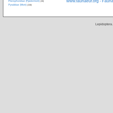
www.faunaeur.org - Faun
Pterophoridae (Fjädermott)
(44)
Pyralidae (Mott)
(218)
Lepidoptera