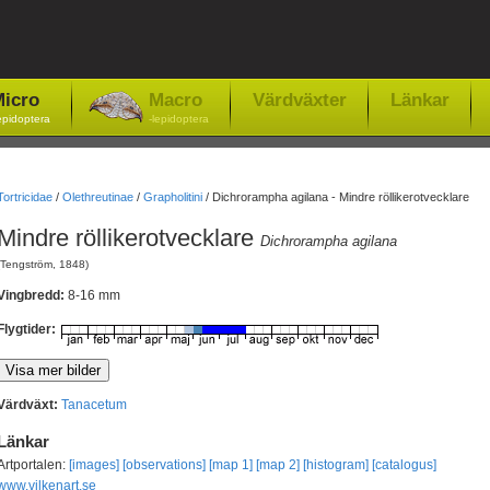
icro
Macro
Värdväxter
Länkar
epidoptera
-lepidoptera
Tortricidae
/
Olethreutinae
/
Grapholitini
/
Dichrorampha agilana - Mindre röllikerotvecklare
Mindre röllikerotvecklare
Dichrorampha agilana
(Tengström, 1848)
Vingbredd:
8-16 mm
Flygtider:
Värdväxt:
Tanacetum
Länkar
Artportalen:
[images]
[observations]
[map 1]
[map 2]
[histogram]
[catalogus]
www.vilkenart.se