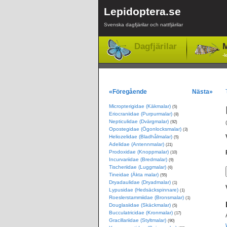
Lepidoptera.se
Svenska dagfjärilar och nattfjärilar
Dagfjärilar
M
-l
«Föregående
Nästa»
Micropterigidae (Käkmalar)
(5)
Eriocraniidae (Purpurmalar)
(8)
Nepticulidae (Dvärgmalar)
(92)
Opostegidae (Ögonlocksmalar)
(3)
Heliozelidae (Bladhålmalar)
(5)
Adelidae (Antennmalar)
(21)
Prodoxidae (Knoppmalar)
(10)
Incurvariidae (Bredmalar)
(9)
Tischeriidae (Luggmalar)
(6)
Tineidae (Äkta malar)
(55)
Dryadaulidae (Dryadmalar)
(1)
Lypusidae (Hedsäckspinnare)
(1)
Roeslerstammiidae (Bronsmalar)
(1)
Douglasiidae (Skäckmalar)
(5)
Bucculatricidae (Kronmalar)
(17)
Gracillariidae (Styltmalar)
(90)