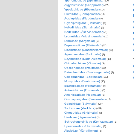
Yponomeutidae (Spinnmalar)
(30)
Argyresthiidae (Knoppmalar)
(27)
Ypsolophidae (Höstmalar)
(17)
Plutellidae (Senapsmalar)
(10)
Acrolepiidae (Kluddmalar)
(6)
Glyphipterigidae (Hakmalar)
(8)
Heliodinidae (Signalmalar)
(1)
Bedelliidae (Åkervindemalar)
(1)
Lyonetiidae (Vridvingemalar)
(11)
Ethmiidae (Sorgmalar)
(6)
Depressariidae (Plattmalar)
(57)
Elachistidae (Gräsminerarmalar)
(70)
Agonoxenidae (Brokmalar)
(9)
Scythrididae (Korthuvudmalar)
(15)
Chimabachidae (Vårmalar)
(3)
Oecophoridae (Praktmalar)
(32)
Batrachedridae (Smalvingemalar)
(2)
Coleophoridae (Säckmalar)
(139)
Momphidae (Dunörtmalar)
(15)
Blastobasidae (Förnamalar)
(4)
Autostichidae (Förnamalar)
(3)
Amphisbatidae (Hedmalar)
(5)
Cosmopterigidae (Fransmalar)
(12)
Gelechiidae (Stävmalar)
(207)
Tortricidae (Vecklare)
(439)
Choreutidae (Gnidmalar)
(7)
Urodidae (Signalmalar)
(1)
Schreckensteiniidae (Konkavmalar)
(1)
Epermeniidae (Skärmmalar)
(7)
Alucitidae (Mångflikmott)
(3)