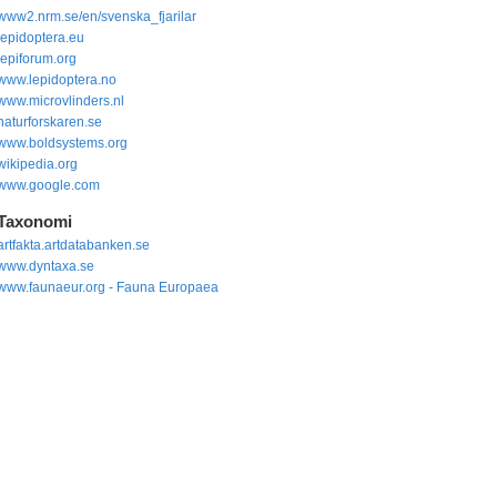
www2.nrm.se/en/svenska_fjarilar
lepidoptera.eu
lepiforum.org
www.lepidoptera.no
www.microvlinders.nl
naturforskaren.se
www.boldsystems.org
wikipedia.org
www.google.com
Taxonomi
artfakta.artdatabanken.se
www.dyntaxa.se
www.faunaeur.org - Fauna Europaea