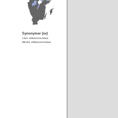
Synonymer (sv)
Liten röllekrotvecklare
Mindre röllikarotvecklare