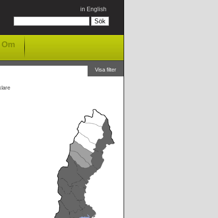
in English
Om
Visa filter
lare