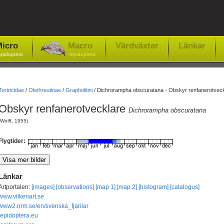
icro
Macro
Värdväxter
Länkar
epidoptera
-lepidoptera
Tortricidae
/
Olethreutinae
/
Grapholitini
/
Dichrorampha obscuratana - Obskyr renfanerotveck
Obskyr renfanerotvecklare
Dichrorampha obscuratana
(Wolff, 1955)
Flygtider:
Länkar
Artportalen:
[images]
[observations]
[map 1]
[map 2]
[histogram]
[catalogus]
www.vilkenart.se
www2.nrm.se/en/svenska_fjarilar
lepidoptera.eu