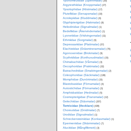
Yponomeutidae (Spinnmalar)
(30)
Argyresthiidae (Knoppmalar)
(27)
Ypsolophidae (Höstmalar)
(17)
Plutellidae (Senapsmalar)
(10)
Acrolepiidae (Kluddmalar)
(6)
Glyphipterigidae (Hakmalar)
(8)
Heliodinidae (Signalmalar)
(1)
Bedelliidae (Åkervindemalar)
(1)
Lyonetiidae (Vridvingemalar)
(11)
Ethmiidae (Sorgmalar)
(6)
Depressariidae (Plattmalar)
(57)
Elachistidae (Gräsminerarmalar)
(70)
Agonoxenidae (Brokmalar)
(9)
Scythrididae (Korthuvudmalar)
(15)
Chimabachidae (Vårmalar)
(3)
Oecophoridae (Praktmalar)
(32)
Batrachedridae (Smalvingemalar)
(2)
Coleophoridae (Säckmalar)
(139)
Momphidae (Dunörtmalar)
(15)
Blastobasidae (Förnamalar)
(4)
Autostichidae (Förnamalar)
(3)
Amphisbatidae (Hedmalar)
(5)
Cosmopterigidae (Fransmalar)
(12)
Gelechiidae (Stävmalar)
(207)
Tortricidae (Vecklare)
(439)
Choreutidae (Gnidmalar)
(7)
Urodidae (Signalmalar)
(1)
Schreckensteiniidae (Konkavmalar)
(1)
Epermeniidae (Skärmmalar)
(7)
Alucitidae (Mångflikmott)
(3)