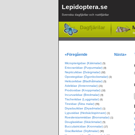
Lepidoptera.se
Svenska dagfjärilar och nattfjärilar
Dagfjärilar
M
-l
«Föregående
Nästa»
Micropterigidae (Käkmalar)
(5)
Eriocraniidae (Purpurmalar)
(8)
Nepticulidae (Dvärgmalar)
(92)
Opostegidae (Ögonlocksmalar)
(3)
Heliozelidae (Bladhålmalar)
(5)
Adelidae (Antennmalar)
(21)
Prodoxidae (Knoppmalar)
(10)
Incurvariidae (Bredmalar)
(9)
Tischeriidae (Luggmalar)
(6)
Tineidae (Äkta malar)
(55)
Dryadaulidae (Dryadmalar)
(1)
Lypusidae (Hedsäckspinnare)
(1)
Roeslerstammiidae (Bronsmalar)
(1)
Douglasiidae (Skäckmalar)
(5)
Bucculatricidae (Kronmalar)
(17)
Gracillariidae (Styltmalar)
(90)