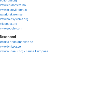
lepiforum.org
www.lepidoptera.no
www.microvlinders.nl
naturforskaren.se
www.boldsystems.org
wikipedia.org
www.google.com
Taxonomi
artfakta.artdatabanken.se
www.dyntaxa.se
www.faunaeur.org - Fauna Europaea