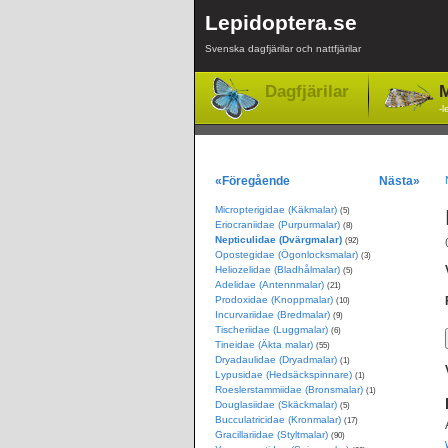
Lepidoptera.se
Svenska dagfjärilar och nattfjärilar
Dagfjärilar
M
-l
«Föregående
Nästa»
Micropterigidae (Käkmalar)
(5)
Eriocraniidae (Purpurmalar)
(8)
Nepticulidae (Dvärgmalar)
(92)
Opostegidae (Ögonlocksmalar)
(3)
Heliozelidae (Bladhålmalar)
(5)
Adelidae (Antennmalar)
(21)
Prodoxidae (Knoppmalar)
(10)
Incurvariidae (Bredmalar)
(9)
Tischeriidae (Luggmalar)
(6)
Tineidae (Äkta malar)
(55)
Dryadaulidae (Dryadmalar)
(1)
Lypusidae (Hedsäckspinnare)
(1)
Roeslerstammiidae (Bronsmalar)
(1)
Douglasiidae (Skäckmalar)
(5)
Bucculatricidae (Kronmalar)
(17)
Gracillariidae (Styltmalar)
(90)