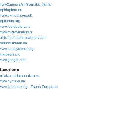
www2.nrm.se/en/svenska_fjarilar
lepidoptera.eu
www.ukmoths.org.uk
lepiforum.org
www.lepidoptera.no
www.microvlinders.nl
britishlepidoptera.weebly.com
naturforskaren.se
www.boldsystems.org
wikipedia.org
www.google.com
Taxonomi
artfakta.artdatabanken.se
www.dyntaxa.se
www.faunaeur.org - Fauna Europaea