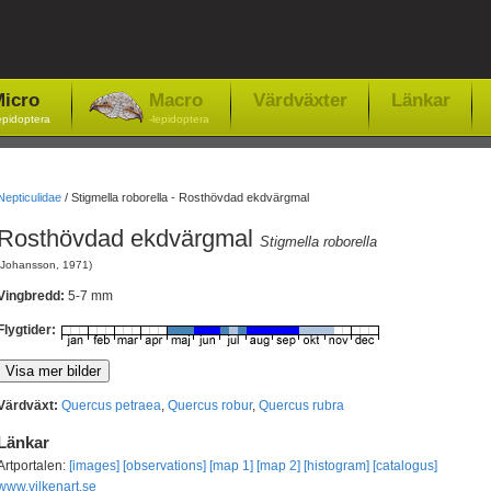
icro
Macro
Värdväxter
Länkar
epidoptera
-lepidoptera
Nepticulidae
/
Stigmella roborella - Rosthövdad ekdvärgmal
Rosthövdad ekdvärgmal
Stigmella roborella
(Johansson, 1971)
Vingbredd:
5-7 mm
Flygtider:
Värdväxt:
Quercus petraea
,
Quercus robur
,
Quercus rubra
Länkar
Artportalen:
[images]
[observations]
[map 1]
[map 2]
[histogram]
[catalogus]
www.vilkenart.se