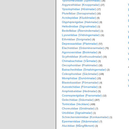
Yponomeutidae (Spinnmalar)
(30)
Argyresthiidae (Knoppmalar)
(27)
Ypsolophidae (Höstmalar)
(17)
Plutellidae (Senapsmalar)
(10)
Acrolepiidae (Kluddmalar)
(6)
Glyphipterigidae (Hakmalar)
(8)
Heliodinidae (Signalmalar)
(1)
Bedelliidae (Åkervindemalar)
(1)
Lyonetiidae (Vridvingemalar)
(11)
Ethmiidae (Sorgmalar)
(6)
Depressariidae (Plattmalar)
(57)
Elachistidae (Gräsminerarmalar)
(70)
Agonoxenidae (Brokmalar)
(9)
Scythrididae (Korthuvudmalar)
(15)
Chimabachidae (Vårmalar)
(3)
Oecophoridae (Praktmalar)
(32)
Batrachedridae (Smalvingemalar)
(2)
Coleophoridae (Säckmalar)
(139)
Momphidae (Dunörtmalar)
(15)
Blastobasidae (Förnamalar)
(4)
Autostichidae (Förnamalar)
(3)
Amphisbatidae (Hedmalar)
(5)
Cosmopterigidae (Fransmalar)
(12)
Gelechiidae (Stävmalar)
(207)
Tortricidae (Vecklare)
(439)
Choreutidae (Gnidmalar)
(7)
Urodidae (Signalmalar)
(1)
Schreckensteiniidae (Konkavmalar)
(1)
Epermeniidae (Skärmmalar)
(7)
Alucitidae (Mångflikmott)
(3)