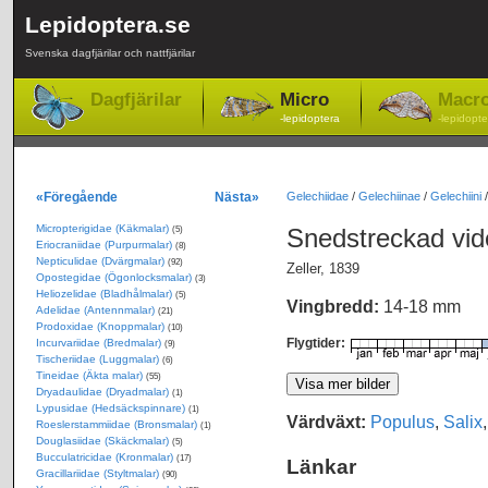
Lepidoptera.se
Svenska dagfjärilar och nattfjärilar
Dagfjärilar
Micro
Macr
-lepidoptera
-lepidopte
«Föregående
Nästa»
Gelechiidae
/
Gelechiinae
/
Gelechiini
Micropterigidae (Käkmalar)
Snedstreckad vi
(5)
Eriocraniidae (Purpurmalar)
(8)
Nepticulidae (Dvärgmalar)
(92)
Zeller, 1839
Opostegidae (Ögonlocksmalar)
(3)
Heliozelidae (Bladhålmalar)
(5)
Vingbredd:
14-18 mm
Adelidae (Antennmalar)
(21)
Prodoxidae (Knoppmalar)
(10)
Flygtider:
Incurvariidae (Bredmalar)
(9)
Tischeriidae (Luggmalar)
(6)
Tineidae (Äkta malar)
(55)
Dryadaulidae (Dryadmalar)
(1)
Lypusidae (Hedsäckspinnare)
(1)
Värdväxt:
Populus
,
Salix
Roeslerstammiidae (Bronsmalar)
(1)
Douglasiidae (Skäckmalar)
(5)
Bucculatricidae (Kronmalar)
(17)
Länkar
Gracillariidae (Styltmalar)
(90)