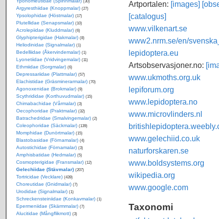
Yponomeutidae (Spinnmalar)
(30)
Artportalen:
[images]
[obse
Argyresthiidae (Knoppmalar)
(27)
[catalogus]
Ypsolophidae (Höstmalar)
(17)
Plutellidae (Senapsmalar)
(10)
www.vilkenart.se
Acrolepiidae (Kluddmalar)
(6)
Glyphipterigidae (Hakmalar)
(8)
www2.nrm.se/en/svenska_f
Heliodinidae (Signalmalar)
(1)
lepidoptera.eu
Bedelliidae (Åkervindemalar)
(1)
Lyonetiidae (Vridvingemalar)
(11)
Artsobservasjoner.no:
[im
Ethmiidae (Sorgmalar)
(6)
Depressariidae (Plattmalar)
(57)
www.ukmoths.org.uk
Elachistidae (Gräsminerarmalar)
(70)
lepiforum.org
Agonoxenidae (Brokmalar)
(9)
Scythrididae (Korthuvudmalar)
(15)
www.lepidoptera.no
Chimabachidae (Vårmalar)
(3)
Oecophoridae (Praktmalar)
(32)
www.microvlinders.nl
Batrachedridae (Smalvingemalar)
(2)
britishlepidoptera.weebly
Coleophoridae (Säckmalar)
(139)
Momphidae (Dunörtmalar)
(15)
www.gelechiid.co.uk
Blastobasidae (Förnamalar)
(4)
Autostichidae (Förnamalar)
(3)
naturforskaren.se
Amphisbatidae (Hedmalar)
(5)
www.boldsystems.org
Cosmopterigidae (Fransmalar)
(12)
Gelechiidae (Stävmalar)
(207)
wikipedia.org
Tortricidae (Vecklare)
(439)
Choreutidae (Gnidmalar)
(7)
www.google.com
Urodidae (Signalmalar)
(1)
Schreckensteiniidae (Konkavmalar)
(1)
Taxonomi
Epermeniidae (Skärmmalar)
(7)
Alucitidae (Mångflikmott)
(3)