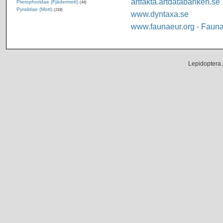
artfakta.artdatabanken.se
Pterophoridae (Fjädermott)
(44)
Pyralidae (Mott)
(218)
www.dyntaxa.se
www.faunaeur.org - Faun
Lepidoptera