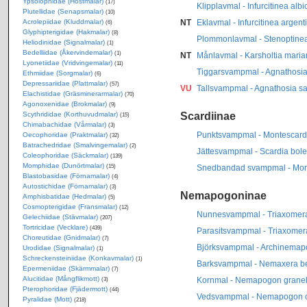
Ypsolophidae (Höstmalar)
(17)
Klipplavmal - Infurcitinea alb
Plutellidae (Senapsmalar)
(10)
Acrolepiidae (Kluddmalar)
NT
Eklavmal - Infurcitinea argent
(6)
Glyphipterigidae (Hakmalar)
(8)
Plommonlavmal - Stenoptine
Heliodinidae (Signalmalar)
(1)
Bedelliidae (Åkervindemalar)
(1)
NT
Månlavmal - Karsholtia marian
Lyonetiidae (Vridvingemalar)
(11)
Tiggarsvampmal - Agnathosia
Ethmiidae (Sorgmalar)
(6)
Depressariidae (Plattmalar)
(57)
VU
Tallsvampmal - Agnathosia s
Elachistidae (Gräsminerarmalar)
(70)
Agonoxenidae (Brokmalar)
(9)
Scardiinae
Scythrididae (Korthuvudmalar)
(15)
Chimabachidae (Vårmalar)
(3)
Punktsvampmal - Montescardia
Oecophoridae (Praktmalar)
(32)
Batrachedridae (Smalvingemalar)
(2)
Jättesvampmal - Scardia bole
Coleophoridae (Säckmalar)
(139)
Momphidae (Dunörtmalar)
Snedbandad svampmal - Mor
(15)
Blastobasidae (Förnamalar)
(4)
Autostichidae (Förnamalar)
(3)
Nemapogoninae
Amphisbatidae (Hedmalar)
(5)
Cosmopterigidae (Fransmalar)
(12)
Nunnesvampmal - Triaxomera f
Gelechiidae (Stävmalar)
(207)
Tortricidae (Vecklare)
(439)
Parasitsvampmal - Triaxomera
Choreutidae (Gnidmalar)
(7)
Björksvampmal - Archinemapo
Urodidae (Signalmalar)
(1)
Schreckensteiniidae (Konkavmalar)
(1)
Barksvampmal - Nemaxera bet
Epermeniidae (Skärmmalar)
(7)
Alucitidae (Mångflikmott)
Kornmal - Nemapogon granel
(3)
Pterophoridae (Fjädermott)
(44)
Vedsvampmal - Nemapogon c
Pyralidae (Mott)
(218)