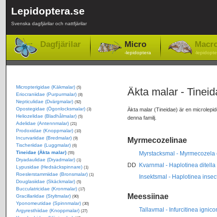
Lepidoptera.se
Svenska dagfjärilar och nattfjärilar
Dagfjärilar
Micro
Macr
-lepidoptera
-lepidopte
Micropterigidae (Käkmalar)
(5)
Äkta malar - Tineid
Eriocraniidae (Purpurmalar)
(8)
Nepticulidae (Dvärgmalar)
(92)
Opostegidae (Ögonlocksmalar)
Äkta malar (Tineidae) är en microlepidop
(3)
Heliozelidae (Bladhålmalar)
(5)
denna familj.
Adelidae (Antennmalar)
(21)
Prodoxidae (Knoppmalar)
(10)
Incurvariidae (Bredmalar)
Myrmecozelinae
(9)
Tischeriidae (Luggmalar)
(6)
Tineidae (Äkta malar)
Myrstacksmal - Myrmecozela 
(55)
Dryadaulidae (Dryadmalar)
(1)
DD
Kvarnmal - Haplotinea ditella
Lypusidae (Hedsäckspinnare)
(1)
Roeslerstammiidae (Bronsmalar)
(1)
Insektsmal - Haplotinea insec
Douglasiidae (Skäckmalar)
(5)
Bucculatricidae (Kronmalar)
(17)
Meessiinae
Gracillariidae (Styltmalar)
(90)
Yponomeutidae (Spinnmalar)
(30)
Tallavmal - Infurcitinea ignic
Argyresthiidae (Knoppmalar)
(27)