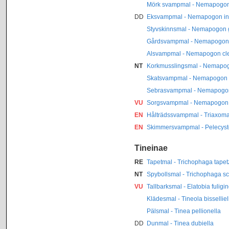
Mörk svampmal - Nemapogon 
DD
Eksvampmal - Nemapogon inc
Styvskinnsmal - Nemapogon gl
Gårdsvampmal - Nemapogon v
Alsvampmal - Nemapogon cle
NT
Korkmusslingsmal - Nemapog
Skatsvampmal - Nemapogon p
Sebrasvampmal - Nemapogon 
VU
Sorgsvampmal - Nemapogon fa
EN
Hålträdssvampmal - Triaxoma
EN
Skimmersvampmal - Pelecysto
Tineinae
RE
Tapetmal - Trichophaga tapet
NT
Spybollsmal - Trichophaga sc
VU
Tallbarksmal - Elatobia fuligi
Klädesmal - Tineola bisselliel
Pälsmal - Tinea pellionella
DD
Dunmal - Tinea dubiella