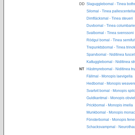
DD
Slagugglebomal - Tinea bothn
Silomal - Tinea pallescentella
Dimfläcksmal - Tinea steueri
Duvbomal - Tinea columbarie
Svalbomal - Tinea svenssoni
Rödgul bomal - Tinea semiful
Trepunktsbomal - Tinea trinot
Sparvbomal - Niditinea fuscel
Kattugglebomal - Niditinea str
NT
Hästmyrebomal - Niditinea tru
Fällmal - Monopis laevigella
Hedbomal - Monopis weavere
Svartvit bomal - Monopis spilo
Guldkantmal - Monopis obviel
Prickbomal - Monopis imella
Munkbomal - Monopis monac
Fönsterbomal - Monopis fenes
Schacksvampmal - Neurothau