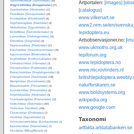
Yponomeutidae (Spinnmalar)
(30)
Artportalen:
[images]
[obse
Argyresthiidae (Knoppmalar)
(27)
[catalogus]
Ypsolophidae (Höstmalar)
(17)
Plutellidae (Senapsmalar)
(10)
www.vilkenart.se
Acrolepiidae (Kluddmalar)
(6)
Glyphipterigidae (Hakmalar)
(8)
www2.nrm.se/en/svenska_f
Heliodinidae (Signalmalar)
(1)
lepidoptera.eu
Bedelliidae (Åkervindemalar)
(1)
Lyonetiidae (Vridvingemalar)
(11)
Artsobservasjoner.no:
[im
Ethmiidae (Sorgmalar)
(6)
Depressariidae (Plattmalar)
(57)
www.ukmoths.org.uk
Elachistidae (Gräsminerarmalar)
(70)
lepiforum.org
Agonoxenidae (Brokmalar)
(9)
Scythrididae (Korthuvudmalar)
(15)
www.lepidoptera.no
Chimabachidae (Vårmalar)
(3)
Oecophoridae (Praktmalar)
(32)
www.microvlinders.nl
Batrachedridae (Smalvingemalar)
(2)
britishlepidoptera.weebly
Coleophoridae (Säckmalar)
(139)
Momphidae (Dunörtmalar)
(15)
naturforskaren.se
Blastobasidae (Förnamalar)
(4)
Autostichidae (Förnamalar)
(3)
www.boldsystems.org
Amphisbatidae (Hedmalar)
(5)
wikipedia.org
Cosmopterigidae (Fransmalar)
(12)
Gelechiidae (Stävmalar)
(207)
www.google.com
Tortricidae (Vecklare)
(439)
Choreutidae (Gnidmalar)
(7)
Urodidae (Signalmalar)
Taxonomi
(1)
Schreckensteiniidae (Konkavmalar)
(1)
Epermeniidae (Skärmmalar)
artfakta.artdatabanken.se
(7)
Alucitidae (Mångflikmott)
(3)