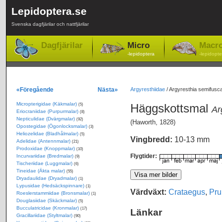
Lepidoptera.se
Svenska dagfjärilar och nattfjärilar
Dagfjärilar
Micro
Macr
-lepidoptera
-lepidopte
«Föregående
Nästa»
Argyresthiidae
/
Argyresthia semifusc
Micropterigidae (Käkmalar)
Häggskottsmal
(5)
Ar
Eriocraniidae (Purpurmalar)
(8)
Nepticulidae (Dvärgmalar)
(92)
(Haworth, 1828)
Opostegidae (Ögonlocksmalar)
(3)
Heliozelidae (Bladhålmalar)
(5)
Vingbredd:
10-13 mm
Adelidae (Antennmalar)
(21)
Prodoxidae (Knoppmalar)
(10)
Flygtider:
Incurvariidae (Bredmalar)
(9)
Tischeriidae (Luggmalar)
(6)
Tineidae (Äkta malar)
(55)
Dryadaulidae (Dryadmalar)
(1)
Lypusidae (Hedsäckspinnare)
(1)
Värdväxt:
Crataegus
,
Pru
Roeslerstammiidae (Bronsmalar)
(1)
Douglasiidae (Skäckmalar)
(5)
Bucculatricidae (Kronmalar)
(17)
Länkar
Gracillariidae (Styltmalar)
(90)