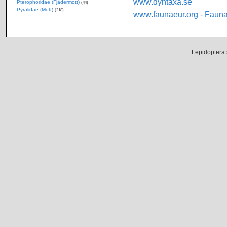
www.dyntaxa.se
Pterophoridae (Fjädermott)
(44)
Pyralidae (Mott)
(218)
www.faunaeur.org - Faun
Lepidoptera