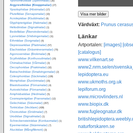
Yponomeutidae (Spinnmalar)
(30)
Argyresthiidae (Knoppmalar)
(27)
Ypsolophidae (Höstmalar)
(17)
Plutellidae (Senapsmalar)
(10)
Acrolepiidae (Kluddmalar)
(6)
Glyphipterigidae (Hakmalar)
(8)
Värdväxt:
Prunus cerasu
Heliodinidae (Signalmalar)
(1)
Bedelliidae (Åkervindemalar)
(1)
Länkar
Lyonetiidae (Vridvingemalar)
(11)
Ethmiidae (Sorgmalar)
(6)
Artportalen:
[images]
[obse
Depressariidae (Plattmalar)
(57)
Elachistidae (Gräsminerarmalar)
(70)
[catalogus]
Agonoxenidae (Brokmalar)
(9)
Scythrididae (Korthuvudmalar)
www.vilkenart.se
(15)
Chimabachidae (Vårmalar)
(3)
www2.nrm.se/en/svenska_f
Oecophoridae (Praktmalar)
(32)
Batrachedridae (Smalvingemalar)
(2)
lepidoptera.eu
Coleophoridae (Säckmalar)
(139)
Momphidae (Dunörtmalar)
www.ukmoths.org.uk
(15)
Blastobasidae (Förnamalar)
(4)
lepiforum.org
Autostichidae (Förnamalar)
(3)
Amphisbatidae (Hedmalar)
(5)
www.microvlinders.nl
Cosmopterigidae (Fransmalar)
(12)
Gelechiidae (Stävmalar)
www.biopix.dk
(207)
Tortricidae (Vecklare)
(439)
www.fugleognatur.dk
Choreutidae (Gnidmalar)
(7)
Urodidae (Signalmalar)
(1)
britishlepidoptera.weebly
Schreckensteiniidae (Konkavmalar)
(1)
Epermeniidae (Skärmmalar)
naturforskaren.se
(7)
Alucitidae (Mångflikmott)
(3)