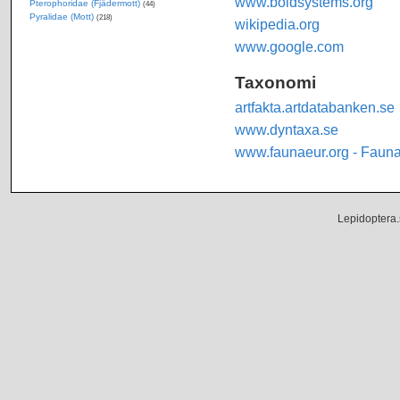
www.boldsystems.org
Pterophoridae (Fjädermott)
(44)
Pyralidae (Mott)
(218)
wikipedia.org
www.google.com
Taxonomi
artfakta.artdatabanken.se
www.dyntaxa.se
www.faunaeur.org - Faun
Lepidoptera