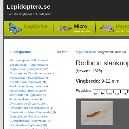
Lepidoptera.se
Svenska dagfjärilar och nattfjärilar
Dagfjärilar
Micro
Macr
-lepidoptera
-lepidopte
«Föregående
Nästa»
Argyresthiidae
/
Argyresthia albistria
Micropterigidae (Käkmalar)
Rödbrun slånkn
(5)
Eriocraniidae (Purpurmalar)
(8)
Nepticulidae (Dvärgmalar)
(92)
(Haworth, 1828)
Opostegidae (Ögonlocksmalar)
(3)
Heliozelidae (Bladhålmalar)
(5)
Vingbredd:
9-12 mm
Adelidae (Antennmalar)
(21)
Prodoxidae (Knoppmalar)
(10)
Flygtider:
Incurvariidae (Bredmalar)
(9)
Tischeriidae (Luggmalar)
(6)
Tineidae (Äkta malar)
(55)
Dryadaulidae (Dryadmalar)
(1)
Lypusidae (Hedsäckspinnare)
(1)
Roeslerstammiidae (Bronsmalar)
(1)
Douglasiidae (Skäckmalar)
(5)
Bucculatricidae (Kronmalar)
(17)
Gracillariidae (Styltmalar)
(90)