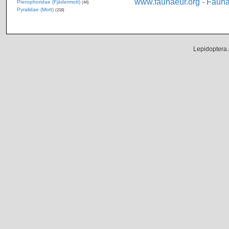
www.faunaeur.org - Faun
Pterophoridae (Fjädermott)
(44)
Pyralidae (Mott)
(218)
Lepidoptera