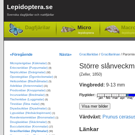
Lepidoptera.se
Svenska dagfjärilar och nattfjärilar
Dagfjärilar
Micro
Macr
-lepidoptera
-lepidopte
«Föregående
Nästa»
Gracillariidae
/
Gracillariinae
/
Parornix
Micropterigidae (Käkmalar)
Större slånveck
(5)
Eriocraniidae (Purpurmalar)
(8)
Nepticulidae (Dvärgmalar)
(92)
(Zeller, 1850)
Opostegidae (Ögonlocksmalar)
(3)
Heliozelidae (Bladhålmalar)
(5)
Vingbredd:
9-13 mm
Adelidae (Antennmalar)
(21)
Prodoxidae (Knoppmalar)
(10)
Flygtider:
Incurvariidae (Bredmalar)
(9)
Tischeriidae (Luggmalar)
(6)
Tineidae (Äkta malar)
(55)
Dryadaulidae (Dryadmalar)
(1)
Lypusidae (Hedsäckspinnare)
(1)
Värdväxt:
Prunus cerasu
Roeslerstammiidae (Bronsmalar)
(1)
Douglasiidae (Skäckmalar)
(5)
Bucculatricidae (Kronmalar)
(17)
Länkar
Gracillariidae (Styltmalar)
(90)