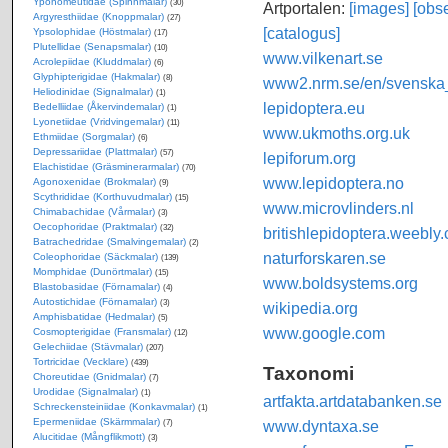
Yponomeutidae (Spinnmalar)
(30)
Artportalen:
[images]
[obse
Argyresthiidae (Knoppmalar)
(27)
[catalogus]
Ypsolophidae (Höstmalar)
(17)
Plutellidae (Senapsmalar)
(10)
www.vilkenart.se
Acrolepiidae (Kluddmalar)
(6)
Glyphipterigidae (Hakmalar)
(8)
www2.nrm.se/en/svenska_f
Heliodinidae (Signalmalar)
(1)
lepidoptera.eu
Bedelliidae (Åkervindemalar)
(1)
Lyonetiidae (Vridvingemalar)
(11)
www.ukmoths.org.uk
Ethmiidae (Sorgmalar)
(6)
Depressariidae (Plattmalar)
(57)
lepiforum.org
Elachistidae (Gräsminerarmalar)
(70)
www.lepidoptera.no
Agonoxenidae (Brokmalar)
(9)
Scythrididae (Korthuvudmalar)
(15)
www.microvlinders.nl
Chimabachidae (Vårmalar)
(3)
Oecophoridae (Praktmalar)
(32)
britishlepidoptera.weebly
Batrachedridae (Smalvingemalar)
(2)
naturforskaren.se
Coleophoridae (Säckmalar)
(139)
Momphidae (Dunörtmalar)
(15)
www.boldsystems.org
Blastobasidae (Förnamalar)
(4)
Autostichidae (Förnamalar)
(3)
wikipedia.org
Amphisbatidae (Hedmalar)
(5)
www.google.com
Cosmopterigidae (Fransmalar)
(12)
Gelechiidae (Stävmalar)
(207)
Tortricidae (Vecklare)
(439)
Taxonomi
Choreutidae (Gnidmalar)
(7)
Urodidae (Signalmalar)
(1)
artfakta.artdatabanken.se
Schreckensteiniidae (Konkavmalar)
(1)
Epermeniidae (Skärmmalar)
www.dyntaxa.se
(7)
Alucitidae (Mångflikmott)
(3)