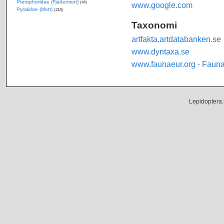
Pterophoridae (Fjädermott)
(44)
www.google.com
Pyralidae (Mott)
(218)
Taxonomi
artfakta.artdatabanken.se
www.dyntaxa.se
www.faunaeur.org - Faun
Lepidoptera