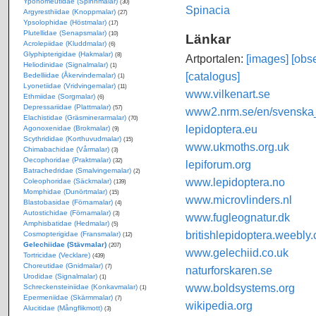
Yponomeutidae (Spinnmalar)
(30)
Spinacia
Argyresthiidae (Knoppmalar)
(27)
Ypsolophidae (Höstmalar)
(17)
Plutellidae (Senapsmalar)
(10)
Länkar
Acrolepiidae (Kluddmalar)
(6)
Glyphipterigidae (Hakmalar)
(8)
Artportalen:
[images]
[obse
Heliodinidae (Signalmalar)
(1)
[catalogus]
Bedelliidae (Åkervindemalar)
(1)
Lyonetiidae (Vridvingemalar)
(11)
www.vilkenart.se
Ethmiidae (Sorgmalar)
(6)
Depressariidae (Plattmalar)
(57)
www2.nrm.se/en/svenska_f
Elachistidae (Gräsminerarmalar)
(70)
lepidoptera.eu
Agonoxenidae (Brokmalar)
(9)
Scythrididae (Korthuvudmalar)
(15)
www.ukmoths.org.uk
Chimabachidae (Vårmalar)
(3)
Oecophoridae (Praktmalar)
(32)
lepiforum.org
Batrachedridae (Smalvingemalar)
(2)
www.lepidoptera.no
Coleophoridae (Säckmalar)
(139)
Momphidae (Dunörtmalar)
(15)
www.microvlinders.nl
Blastobasidae (Förnamalar)
(4)
Autostichidae (Förnamalar)
(3)
www.fugleognatur.dk
Amphisbatidae (Hedmalar)
(5)
britishlepidoptera.weebly
Cosmopterigidae (Fransmalar)
(12)
Gelechiidae (Stävmalar)
(207)
www.gelechiid.co.uk
Tortricidae (Vecklare)
(439)
Choreutidae (Gnidmalar)
(7)
naturforskaren.se
Urodidae (Signalmalar)
(1)
www.boldsystems.org
Schreckensteiniidae (Konkavmalar)
(1)
Epermeniidae (Skärmmalar)
(7)
wikipedia.org
Alucitidae (Mångflikmott)
(3)