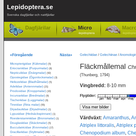
Lepidoptera.se
Svenska dagfjärilar och nattfjärilar
Dagfjärilar
Micro
Macr
-lepidoptera
-lepidopte
«Föregående
Nästa»
Gelechiidae
/
Gelechiinae
/
Anomologin
Micropterigidae (Käkmalar)
Fläckmållemal
(5)
Chr
Eriocraniidae (Purpurmalar)
(8)
Nepticulidae (Dvärgmalar)
(92)
(Thunberg, 1794)
Opostegidae (Ögonlocksmalar)
(3)
Heliozelidae (Bladhålmalar)
(5)
Vingbredd:
8-10 mm
Adelidae (Antennmalar)
(21)
Prodoxidae (Knoppmalar)
(10)
Flygtider:
Incurvariidae (Bredmalar)
(9)
Tischeriidae (Luggmalar)
(6)
Tineidae (Äkta malar)
(55)
Dryadaulidae (Dryadmalar)
(1)
Lypusidae (Hedsäckspinnare)
(1)
Värdväxt:
Amaranthus
,
Am
Roeslerstammiidae (Bronsmalar)
(1)
Douglasiidae (Skäckmalar)
(5)
Atriplex littoralis
,
Atriplex 
Bucculatricidae (Kronmalar)
(17)
Chenopodium album
,
Che
Gracillariidae (Styltmalar)
(90)