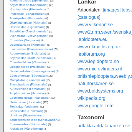
Länkar
Yponomeutidae (Spinnmalar)
(30)
Argyresthiidae (Knoppmalar)
(27)
Artportalen:
[images]
[obse
Ypsolophidae (Höstmalar)
(17)
Plutellidae (Senapsmalar)
(10)
[catalogus]
Acrolepiidae (Kluddmalar)
(6)
Glyphipterigidae (Hakmalar)
(8)
www.vilkenart.se
Heliodinidae (Signalmalar)
(1)
www2.nrm.se/en/svenska_f
Bedelliidae (Åkervindemalar)
(1)
Lyonetiidae (Vridvingemalar)
(11)
lepidoptera.eu
Ethmiidae (Sorgmalar)
(6)
Depressariidae (Plattmalar)
(57)
www.ukmoths.org.uk
Elachistidae (Gräsminerarmalar)
(70)
lepiforum.org
Agonoxenidae (Brokmalar)
(9)
Scythrididae (Korthuvudmalar)
(15)
www.lepidoptera.no
Chimabachidae (Vårmalar)
(3)
Oecophoridae (Praktmalar)
(32)
www.microvlinders.nl
Batrachedridae (Smalvingemalar)
(2)
britishlepidoptera.weebly
Coleophoridae (Säckmalar)
(139)
Momphidae (Dunörtmalar)
(15)
naturforskaren.se
Blastobasidae (Förnamalar)
(4)
Autostichidae (Förnamalar)
(3)
www.boldsystems.org
Amphisbatidae (Hedmalar)
(5)
wikipedia.org
Cosmopterigidae (Fransmalar)
(12)
Gelechiidae (Stävmalar)
(207)
www.google.com
Tortricidae (Vecklare)
(439)
Choreutidae (Gnidmalar)
(7)
Urodidae (Signalmalar)
Taxonomi
(1)
Schreckensteiniidae (Konkavmalar)
(1)
Epermeniidae (Skärmmalar)
artfakta.artdatabanken.se
(7)
Alucitidae (Mångflikmott)
(3)