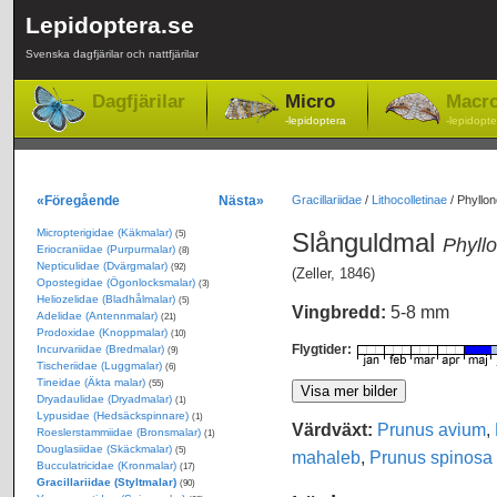
Lepidoptera.se
Svenska dagfjärilar och nattfjärilar
Dagfjärilar
Micro
Macr
-lepidoptera
-lepidopte
«Föregående
Nästa»
Gracillariidae
/
Lithocolletinae
/
Phyllon
Micropterigidae (Käkmalar)
Slånguldmal
(5)
Phyllo
Eriocraniidae (Purpurmalar)
(8)
Nepticulidae (Dvärgmalar)
(92)
(Zeller, 1846)
Opostegidae (Ögonlocksmalar)
(3)
Heliozelidae (Bladhålmalar)
(5)
Vingbredd:
5-8 mm
Adelidae (Antennmalar)
(21)
Prodoxidae (Knoppmalar)
(10)
Flygtider:
Incurvariidae (Bredmalar)
(9)
Tischeriidae (Luggmalar)
(6)
Tineidae (Äkta malar)
(55)
Dryadaulidae (Dryadmalar)
(1)
Lypusidae (Hedsäckspinnare)
(1)
Värdväxt:
Prunus avium
,
Roeslerstammiidae (Bronsmalar)
(1)
Douglasiidae (Skäckmalar)
(5)
mahaleb
,
Prunus spinosa
Bucculatricidae (Kronmalar)
(17)
Gracillariidae (Styltmalar)
(90)