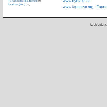
www.dyntaxa.se
Pterophoridae (Fjädermott)
(44)
Pyralidae (Mott)
(218)
www.faunaeur.org - Faun
Lepidoptera