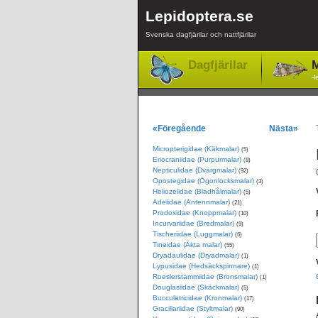
Lepidoptera.se
Svenska dagfjärilar och nattfjärilar
Dagfjärilar
M
-l
«Föregående
Nästa»
Micropterigidae (Käkmalar)
(5)
Eriocraniidae (Purpurmalar)
(8)
Nepticulidae (Dvärgmalar)
(92)
Opostegidae (Ögonlocksmalar)
(3)
Heliozelidae (Bladhålmalar)
(5)
Adelidae (Antennmalar)
(21)
Prodoxidae (Knoppmalar)
(10)
Incurvariidae (Bredmalar)
(9)
Tischeriidae (Luggmalar)
(6)
Tineidae (Äkta malar)
(55)
Dryadaulidae (Dryadmalar)
(1)
Lypusidae (Hedsäckspinnare)
(1)
Roeslerstammiidae (Bronsmalar)
(1)
Douglasiidae (Skäckmalar)
(5)
Bucculatricidae (Kronmalar)
(17)
Gracillariidae (Styltmalar)
(90)