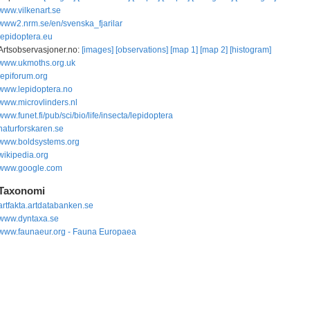
www.vilkenart.se
www2.nrm.se/en/svenska_fjarilar
lepidoptera.eu
Artsobservasjoner.no:
[images]
[observations]
[map 1]
[map 2]
[histogram]
www.ukmoths.org.uk
lepiforum.org
www.lepidoptera.no
www.microvlinders.nl
www.funet.fi/pub/sci/bio/life/insecta/lepidoptera
naturforskaren.se
www.boldsystems.org
wikipedia.org
www.google.com
Taxonomi
artfakta.artdatabanken.se
www.dyntaxa.se
www.faunaeur.org - Fauna Europaea