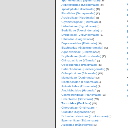
Yponomeutidae (Spinnmalar)
(30)
Argyresthiidae (Knoppmalar)
(27)
Ypsolophidae (Höstmalar)
(17)
Plutellidae (Senapsmalar)
(10)
Acrolepiidae (Kluddmalar)
(6)
Glyphipterigidae (Hakmalar)
(8)
Heliodinidae (Signalmalar)
(1)
Bedelliidae (Åkervindemalar)
(1)
Lyonetiidae (Vridvingemalar)
(11)
Ethmiidae (Sorgmalar)
(6)
Depressariidae (Plattmalar)
(57)
Elachistidae (Gräsminerarmalar)
(70)
Agonoxenidae (Brokmalar)
(9)
Scythrididae (Korthuvudmalar)
(15)
Chimabachidae (Vårmalar)
(3)
Oecophoridae (Praktmalar)
(32)
Batrachedridae (Smalvingemalar)
(2)
Coleophoridae (Säckmalar)
(139)
Momphidae (Dunörtmalar)
(15)
Blastobasidae (Förnamalar)
(4)
Autostichidae (Förnamalar)
(3)
Amphisbatidae (Hedmalar)
(5)
Cosmopterigidae (Fransmalar)
(12)
Gelechiidae (Stävmalar)
(207)
Tortricidae (Vecklare)
(439)
Choreutidae (Gnidmalar)
(7)
Urodidae (Signalmalar)
(1)
Schreckensteiniidae (Konkavmalar)
(1)
Epermeniidae (Skärmmalar)
(7)
Alucitidae (Mångflikmott)
(3)