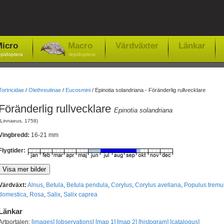
icro
Macro
Värdväxter
Länkar
epidoptera
-lepidoptera
Tortricidae
/
Olethreutinae
/
Eucosmini
/
Epinotia solandriana - Föränderlig rullvecklare
Föränderlig rullvecklare
Epinotia solandriana
(Linnaeus, 1758)
Vingbredd:
16-21 mm
Flygtider:
Värdväxt:
Alnus
,
Betula
,
Betula pendula
,
Corylus
,
Corylus avellana
,
Populus tremu
domestica
,
Rosa
,
Salix
,
Salix caprea
Länkar
Artportalen:
[images]
[observations]
[map 1]
[map 2]
[histogram]
[catalogus]