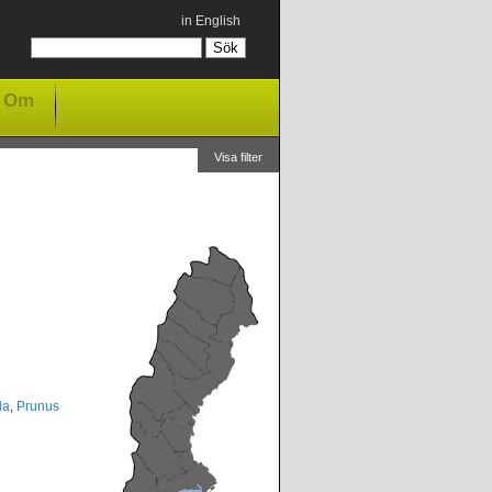
in English
Om
Visa filter
la
,
Prunus