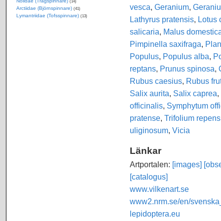
Nolidae (Trågspinnare)
(14)
vesca
,
Geranium
,
Geraniu
Arctiidae (Björnspinnare)
(41)
Lymantriidae (Tofsspinnare)
(13)
Lathyrus pratensis
,
Lotus 
salicaria
,
Malus domestic
Pimpinella saxifraga
,
Plan
Populus
,
Populus alba
,
Po
reptans
,
Prunus spinosa
,
Rubus caesius
,
Rubus fru
Salix aurita
,
Salix caprea
,
officinalis
,
Symphytum offi
pratense
,
Trifolium repens
uliginosum
,
Vicia
Länkar
Artportalen:
[images]
[obse
[catalogus]
www.vilkenart.se
www2.nrm.se/en/svenska_f
lepidoptera.eu