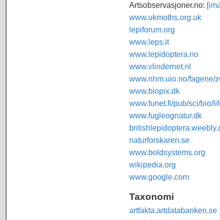
Artsobservasjoner.no:
[im
www.ukmoths.org.uk
lepiforum.org
www.leps.it
www.lepidoptera.no
www.vlindernet.nl
www.nhm.uio.no/fagene/zo
www.biopix.dk
www.funet.fi/pub/sci/bio/li
www.fugleognatur.dk
britishlepidoptera.weebly
naturforskaren.se
www.boldsystems.org
wikipedia.org
www.google.com
Taxonomi
artfakta.artdatabanken.se