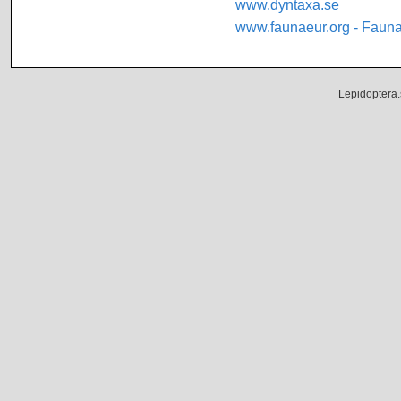
www.dyntaxa.se
www.faunaeur.org - Faun
Lepidoptera