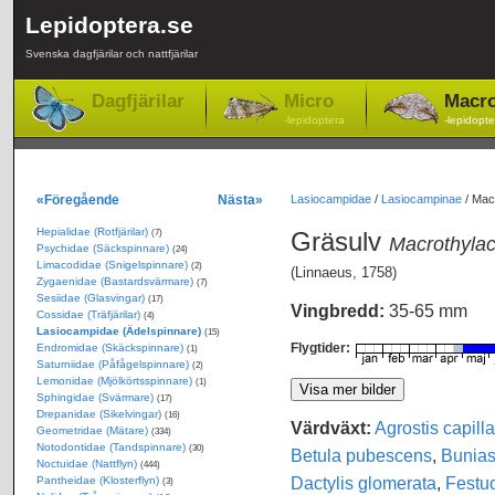
Lepidoptera.se
Svenska dagfjärilar och nattfjärilar
Dagfjärilar
Micro
Macr
-lepidoptera
-lepidopte
«Föregående
Nästa»
Lasiocampidae
/
Lasiocampinae
/
Macr
Hepialidae (Rotfjärilar)
Gräsulv
(7)
Macrothylac
Psychidae (Säckspinnare)
(24)
Limacodidae (Snigelspinnare)
(2)
(Linnaeus, 1758)
Zygaenidae (Bastardsvärmare)
(7)
Sesiidae (Glasvingar)
(17)
Vingbredd:
35-65 mm
Cossidae (Träfjärilar)
(4)
Lasiocampidae (Ädelspinnare)
(15)
Flygtider:
Endromidae (Skäckspinnare)
(1)
Saturniidae (Påfågelspinnare)
(2)
Lemonidae (Mjölkörtsspinnare)
(1)
Sphingidae (Svärmare)
(17)
Drepanidae (Sikelvingar)
(16)
Värdväxt:
Agrostis capilla
Geometridae (Mätare)
(334)
Notodontidae (Tandspinnare)
(30)
Betula pubescens
,
Bunias 
Noctuidae (Nattflyn)
(444)
Dactylis glomerata
,
Festuc
Pantheidae (Klosterflyn)
(3)