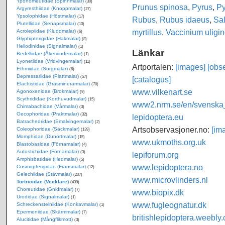
Yponomeutidae (Spinnmalar)
(30)
Prunus spinosa
,
Pyrus
,
Py
Argyresthiidae (Knoppmalar)
(27)
Ypsolophidae (Höstmalar)
(17)
Rubus
,
Rubus idaeus
,
Sal
Plutellidae (Senapsmalar)
(10)
myrtillus
,
Vaccinium uligi
Acrolepiidae (Kluddmalar)
(6)
Glyphipterigidae (Hakmalar)
(8)
Heliodinidae (Signalmalar)
(1)
Länkar
Bedelliidae (Åkervindemalar)
(1)
Lyonetiidae (Vridvingemalar)
(11)
Artportalen:
[images]
[obse
Ethmiidae (Sorgmalar)
(6)
Depressariidae (Plattmalar)
(57)
[catalogus]
Elachistidae (Gräsminerarmalar)
(70)
www.vilkenart.se
Agonoxenidae (Brokmalar)
(9)
Scythrididae (Korthuvudmalar)
(15)
www2.nrm.se/en/svenska_f
Chimabachidae (Vårmalar)
(3)
Oecophoridae (Praktmalar)
(32)
lepidoptera.eu
Batrachedridae (Smalvingemalar)
(2)
Artsobservasjoner.no:
[im
Coleophoridae (Säckmalar)
(139)
Momphidae (Dunörtmalar)
(15)
www.ukmoths.org.uk
Blastobasidae (Förnamalar)
(4)
Autostichidae (Förnamalar)
(3)
lepiforum.org
Amphisbatidae (Hedmalar)
(5)
www.lepidoptera.no
Cosmopterigidae (Fransmalar)
(12)
Gelechiidae (Stävmalar)
(207)
www.microvlinders.nl
Tortricidae (Vecklare)
(439)
Choreutidae (Gnidmalar)
(7)
www.biopix.dk
Urodidae (Signalmalar)
(1)
www.fugleognatur.dk
Schreckensteiniidae (Konkavmalar)
(1)
Epermeniidae (Skärmmalar)
(7)
britishlepidoptera.weebly
Alucitidae (Mångflikmott)
(3)