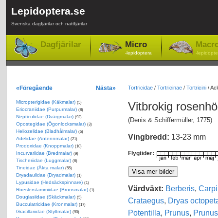
Lepidoptera.se
Svenska dagfjärilar och nattfjärilar
Dagfjärilar
Micro
Macr
-lepidoptera
-lepidopte
«Föregående
Nästa»
Tortricidae
/
Tortricinae
/
Tortricini
/
Acl
Micropterigidae (Käkmalar)
Vitbrokig rosenh
(5)
Eriocraniidae (Purpurmalar)
(8)
Nepticulidae (Dvärgmalar)
(92)
(Denis & Schiffermüller, 1775)
Opostegidae (Ögonlocksmalar)
(3)
Heliozelidae (Bladhålmalar)
(5)
Vingbredd:
13-23 mm
Adelidae (Antennmalar)
(21)
Prodoxidae (Knoppmalar)
(10)
Flygtider:
Incurvariidae (Bredmalar)
(9)
Tischeriidae (Luggmalar)
(6)
Tineidae (Äkta malar)
(55)
Dryadaulidae (Dryadmalar)
(1)
Lypusidae (Hedsäckspinnare)
(1)
Värdväxt:
Berberis
,
Carpi
Roeslerstammiidae (Bronsmalar)
(1)
Douglasiidae (Skäckmalar)
(5)
Crataegus
,
Dryas octopet
Bucculatricidae (Kronmalar)
(17)
Potentilla
,
Prunus
,
Prunus
Gracillariidae (Styltmalar)
(90)