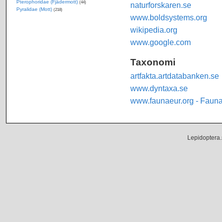
Pterophoridae (Fjädermott)
(44)
naturforskaren.se
Pyralidae (Mott)
(218)
www.boldsystems.org
wikipedia.org
www.google.com
Taxonomi
artfakta.artdatabanken.se
www.dyntaxa.se
www.faunaeur.org - Faun
Lepidoptera